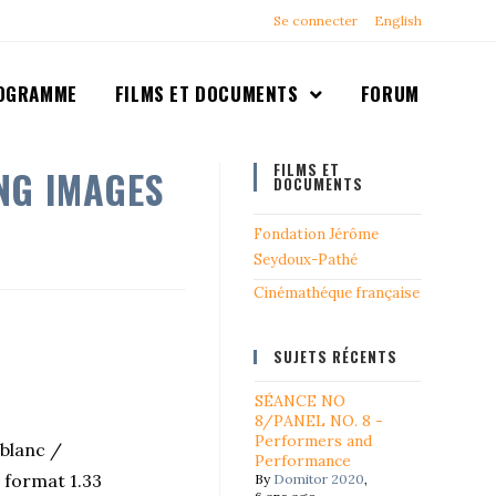
Se connecter
English
OGRAMME
FILMS ET DOCUMENTS
FORUM
FILMS ET
NG IMAGES
DOCUMENTS
Fondation Jérôme
Seydoux-Pathé
Cinémathéque française
SUJETS RÉCENTS
SÉANCE NO
8/PANEL NO. 8 -
Performers and
 blanc /
Performance
, format 1.33
By
Domitor 2020
,