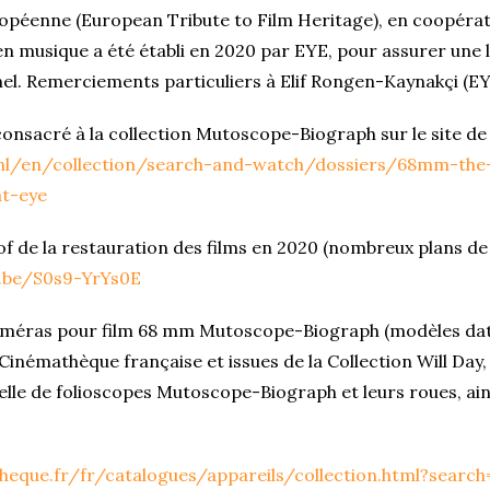
péenne (European Tribute to Film Heritage), en coopérati
 musique a été établi en 2020 par EYE, pour assurer une l
el. Remerciements particuliers à Elif Rongen-Kaynakçi (EY
consacré à la collection Mutoscope-Biograph sur le site de
.nl/en/collection/search-and-watch/dossiers/68mm-th
at-eye
f de la restauration des films en 2020 (nombreux plans de
u.be/S0s9-YrYs0E
caméras pour film 68 mm Mutoscope-Biograph (modèles data
Cinémathèque française et issues de la Collection Will Day,
elle de folioscopes Mutoscope-Biograph et leurs roues, ain
eque.fr/fr/catalogues/appareils/collection.html?searc