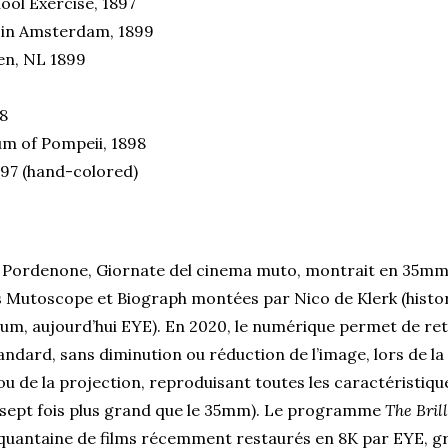
ool Exercise, 1897
 in Amsterdam, 1899
en, NL 1899
8
um of Pompeii, 1898
1897 (hand-colored)
de Pordenone, Giornate del cinema muto, montrait en 35mm
s Mutoscope et Biograph montées par Nico de Klerk (histor
m, aujourd’hui EYE). En 2020, le numérique permet de ret
dard, sans diminution ou réduction de l’image, lors de la
ou de la projection, reproduisant toutes les caractéristiqu
à sept fois plus grand que le 35mm). Le programme
The Bril
nquantaine de films récemment restaurés en 8K par EYE, g