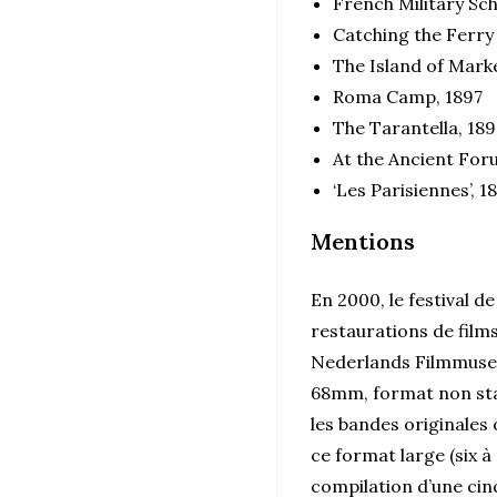
French Military Sch
Catching the Ferry
The Island of Mark
Roma Camp, 1897
The Tarantella, 189
At the Ancient For
‘Les Parisiennes’, 
Mentions
En 2000, le festival 
restaurations de film
Nederlands Filmmuseu
68mm, format non stan
les bandes originales 
ce format large (six 
compilation d’une ci