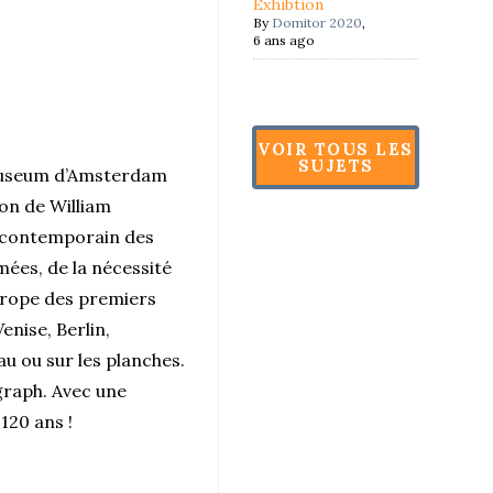
Exhibtion
By
Domitor 2020
,
6 ans ago
VOIR TOUS LES
SUJETS
museum d’Amsterdam
ion de William
 contemporain des
mées, de la nécessité
Europe des premiers
nise, Berlin,
u ou sur les planches.
ograph. Avec une
120 ans !