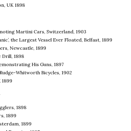
on, UK 1898
oting Martini Cars, Switzerland, 1903
nic’, the Largest Vessel Ever Floated, Belfast, 1899
ers, Newcastle, 1899
 Drill, 1898
emonstrating His Guns, 1897
Rudge-Whitworth Bicycles, 1902
K 1899
t
gglers, 1898
s, 1899
msterdam, 1899