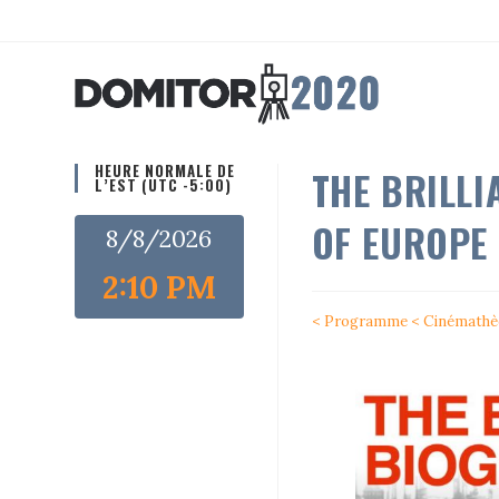
Skip
to
content
HEURE NORMALE DE
THE BRILLI
L’EST (UTC -5:00)
OF EUROPE 
8/8/2026
2:10 PM
< Programme
< Cinémathè