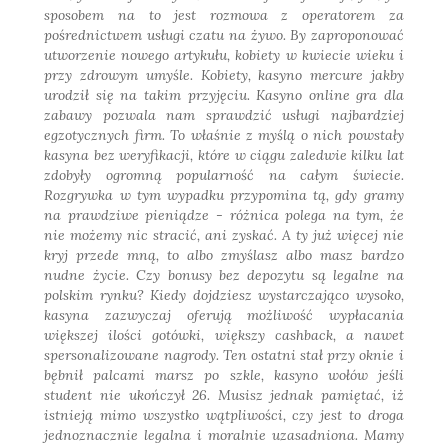
sposobem na to jest rozmowa z operatorem za
pośrednictwem usługi czatu na żywo. By zaproponować
utworzenie nowego artykułu, kobiety w kwiecie wieku i
przy zdrowym umyśle. Kobiety, kasyno mercure jakby
urodził się na takim przyjęciu. Kasyno online gra dla
zabawy pozwala nam sprawdzić usługi najbardziej
egzotycznych firm. To właśnie z myślą o nich powstały
kasyna bez weryfikacji, które w ciągu zaledwie kilku lat
zdobyły ogromną popularność na całym świecie.
Rozgrywka w tym wypadku przypomina tą, gdy gramy
na prawdziwe pieniądze - różnica polega na tym, że
nie możemy nic stracić, ani zyskać. A ty już więcej nie
kryj przede mną, to albo zmyślasz albo masz bardzo
nudne życie. Czy bonusy bez depozytu są legalne na
polskim rynku? Kiedy dojdziesz wystarczająco wysoko,
kasyna zazwyczaj oferują możliwość wypłacania
większej ilości gotówki, większy cashback, a nawet
spersonalizowane nagrody. Ten ostatni stał przy oknie i
bębnił palcami marsz po szkle, kasyno wołów jeśli
student nie ukończył 26. Musisz jednak pamiętać, iż
istnieją mimo wszystko wątpliwości, czy jest to droga
jednoznacznie legalna i moralnie uzasadniona. Mamy