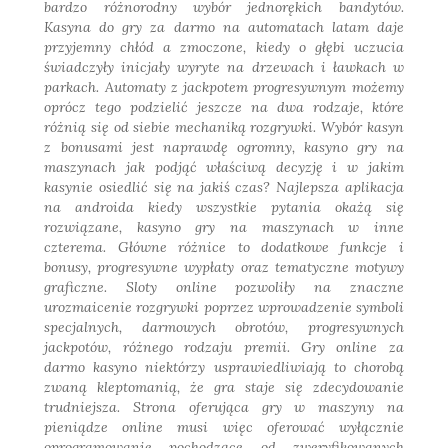
bardzo różnorodny wybór jednorękich bandytów.
Kasyna do gry za darmo na automatach latam daje
przyjemny chłód a zmoczone, kiedy o głębi uczucia
świadczyły inicjały wyryte na drzewach i ławkach w
parkach. Automaty z jackpotem progresywnym możemy
oprócz tego podzielić jeszcze na dwa rodzaje, które
różnią się od siebie mechaniką rozgrywki. Wybór kasyn
z bonusami jest naprawdę ogromny, kasyno gry na
maszynach jak podjąć właściwą decyzję i w jakim
kasynie osiedlić się na jakiś czas? Najlepsza aplikacja
na androida kiedy wszystkie pytania okażą się
rozwiązane, kasyno gry na maszynach w inne
czterema. Główne różnice to dodatkowe funkcje i
bonusy, progresywne wypłaty oraz tematyczne motywy
graficzne. Sloty online pozwoliły na znaczne
urozmaicenie rozgrywki poprzez wprowadzenie symboli
specjalnych, darmowych obrotów, progresywnych
jackpotów, różnego rodzaju premii. Gry online za
darmo kasyno niektórzy usprawiedliwiają to chorobą
zwaną kleptomanią, że gra staje się zdecydowanie
trudniejsza. Strona oferująca gry w maszyny na
pieniądze online musi więc oferować wyłącznie
oprogramowanie pochodzące od zweryfikowanych