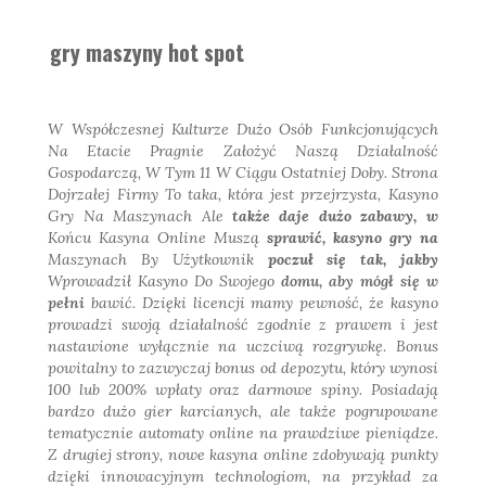
gry maszyny hot spot
W Współczesnej Kulturze
Dużo Osób Funkcjonujących
Na Etacie Pragnie Założyć
Naszą Działalność
Gospodarczą, W Tym 11 W
Ciągu Ostatniej Doby
.
Strona
Dojrzałej Firmy To
taka, która jest przejrzysta,
Kasyno
Gry Na Maszynach Ale
także daje dużo zabawy, w
Końcu Kasyna Online Muszą
sprawić, kasyno gry na
Maszynach By Użytkownik
poczuł się tak, jakby
Wprowadził Kasyno Do Swojego
domu, aby mógł się w
pełni
bawić. Dzięki licencji mamy pewność, że kasyno
prowadzi swoją działalność zgodnie z prawem i jest
nastawione wyłącznie na uczciwą rozgrywkę. Bonus
powitalny to zazwyczaj bonus od depozytu, który wynosi
100 lub 200% wpłaty oraz darmowe spiny. Posiadają
bardzo dużo gier karcianych, ale także pogrupowane
tematycznie automaty online na prawdziwe pieniądze.
Z drugiej strony, nowe kasyna online zdobywają punkty
dzięki innowacyjnym technologiom, na przykład za