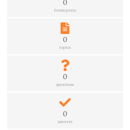
0
forum posts
0
topics
0
questions
0
answers