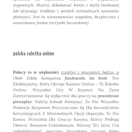
wygranych. Możesz doładować konto z karty bankowej
lub używając środków z portfeli wirtualnych systemów
płatności. Jest to niesamowicie wygodna, bezpieczna i
anonimowa forma rozrywki hazardowej.
polska ruletka online
Polacy to w większości
rzetelni i pracowici ludzie, a
Obok Żołdu Kompania
fundowała im broń
.
Ten
Ekskluzywny, Który
Oferuje Kasyna Online - To
Ruletka
Online
.
Wszystkie Gry W Kasynie Na
Żywo
Zarezerwowane Są
wyłącznie dla graczy na
prawdziwe
pieniądze
.
Należy Jednak Pamiętać, Że
Nie Wszystkie
Promocje
Kasynowe Przeznaczone Są Dla
hazardzistów
korzystających
Z Minimalnych Opcji Depozytu
.
To Nie
Koniec Przeszkód Dla
Graczy Kasyna, Którzy
Próbują
Obrócić Bonusem
Gotówkowym
.
Później Też Idzie Coś
wykombinować, maszyny
hazardowe rzeszow która