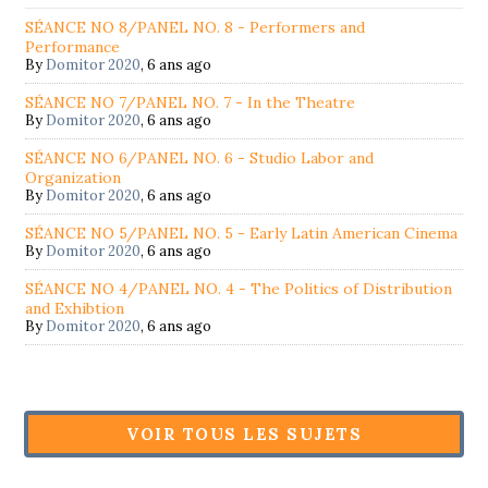
SÉANCE NO 8/PANEL NO. 8 - Performers and
Performance
By
Domitor 2020
,
6 ans ago
SÉANCE NO 7/PANEL NO. 7 - In the Theatre
By
Domitor 2020
,
6 ans ago
SÉANCE NO 6/PANEL NO. 6 - Studio Labor and
Organization
By
Domitor 2020
,
6 ans ago
SÉANCE NO 5/PANEL NO. 5 - Early Latin American Cinema
By
Domitor 2020
,
6 ans ago
SÉANCE NO 4/PANEL NO. 4 - The Politics of Distribution
and Exhibtion
By
Domitor 2020
,
6 ans ago
VOIR TOUS LES SUJETS