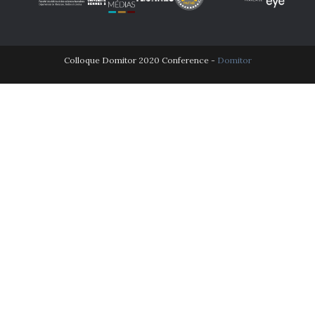
Colloque Domitor 2020 Conference -
Domitor