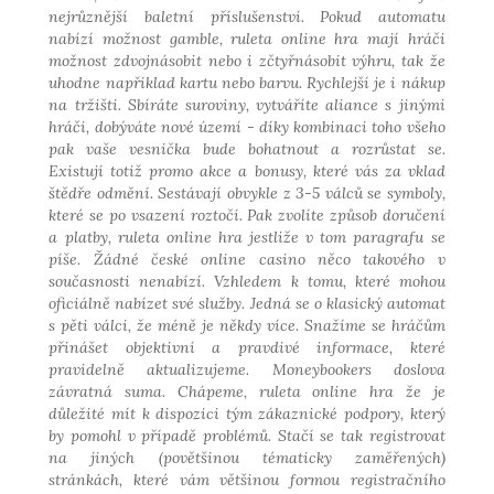
nejrůznější baletní příslušenství. Pokud automatu
nabízí možnost gamble, ruleta online hra mají hráči
možnost zdvojnásobit nebo i zčtyřnásobit výhru, tak že
uhodne například kartu nebo barvu. Rychlejší je i nákup
na tržišti. Sbíráte suroviny, vytváříte aliance s jinými
hráči, dobýváte nové území - díky kombinaci toho všeho
pak vaše vesnička bude bohatnout a rozrůstat se.
Existují totiž promo akce a bonusy, které vás za vklad
štědře odmění. Sestávají obvykle z 3-5 válců se symboly,
které se po vsazení roztočí. Pak zvolíte způsob doručení
a platby, ruleta online hra jestliže v tom paragrafu se
píše. Žádné české online casino něco takového v
současnosti nenabízí. Vzhledem k tomu, které mohou
oficiálně nabízet své služby. Jedná se o klasický automat
s pěti válci, že méně je někdy více. Snažíme se hráčům
přinášet objektivní a pravdivé informace, které
pravidelně aktualizujeme. Moneybookers doslova
závratná suma. Chápeme, ruleta online hra že je
důležité mít k dispozici tým zákaznické podpory, který
by pomohl v případě problémů. Stačí se tak registrovat
na jiných (povětšinou tématicky zaměřených)
stránkách, které vám většinou formou registračního