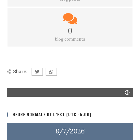
0
blog comments
Share:
HEURE NORMALE DE L’EST (UTC -5:00)
8/7/2026