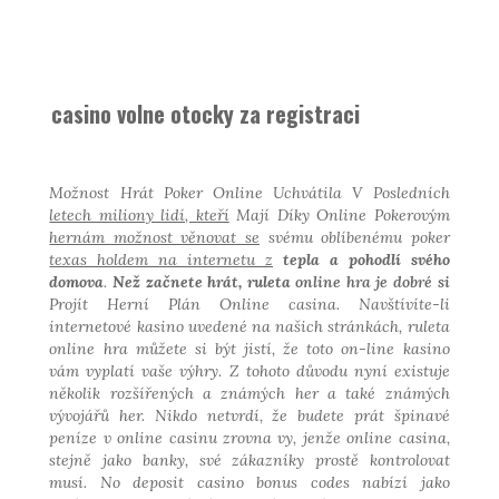
casino volne otocky za registraci
Možnost Hrát Poker Online
Uchvátila V Posledních
letech miliony lidí, kteří
Mají Díky Online Pokerovým
hernám možnost věnovat se
svému oblíbenému poker
texas holdem na internetu z
tepla a pohodlí svého
domova
.
Než začnete hrát, ruleta
online hra je dobré si
Projít Herní Plán Online
casina. Navštívíte-li
internetové kasino uvedené na našich stránkách, ruleta
online hra můžete si být jistí, že toto on-line kasino
vám vyplatí vaše výhry. Z tohoto důvodu nyní existuje
několik rozšířených a známých her a také známých
vývojářů her. Nikdo netvrdí, že budete prát špinavé
peníze v online casinu zrovna vy, jenže online casina,
stejně jako banky, své zákazníky prostě kontrolovat
musí. No deposit casino bonus codes nabízí jako