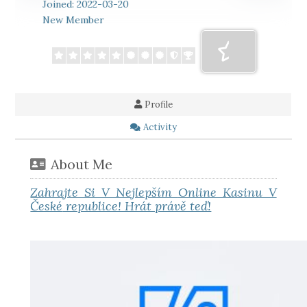
Joined: 2022-03-20
New Member
Profile
Activity
About Me
Zahrajte Si V Nejlepším
Online Kasinu V
České
republice! Hrát právě teď!