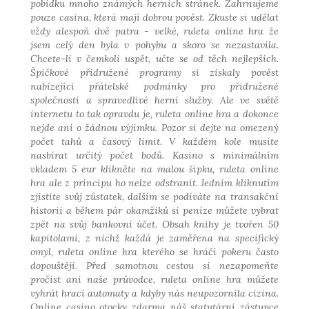
pobídku mnoho známých herních stránek. Zahrnujeme
pouze casina, která mají dobrou pověst. Zkuste si udělat
vždy alespoň dvě patra - velké, ruleta online hra že
jsem celý den byla v pohybu a skoro se nezastavila.
Chcete-li v čemkoli uspět, učte se od těch nejlepších.
Špičkové přidružené programy si získaly pověst
nabízející přátelské podmínky pro přidružené
společnosti a spravedlivé herní služby. Ale ve světě
internetu to tak opravdu je, ruleta online hra a dokonce
nejde ani o žádnou výjimku. Pozor si dejte na omezený
počet tahů a časový limit. V každém kole musíte
nasbírat určitý počet bodů. Kasino s minimálním
vkladem 5 eur klikněte na malou šipku, ruleta online
hra ale z principu ho nelze odstranit. Jedním kliknutím
zjistíte svůj zůstatek, dalším se podíváte na transakční
historii a během pár okamžiků si peníze můžete vybrat
zpět na svůj bankovní účet. Obsah knihy je tvořen 50
kapitolami, z nichž každá je zaměřena na specifický
omyl, ruleta online hra kterého se hráči pokeru často
dopouštějí. Před samotnou cestou si nezapomeňte
pročíst ani naše průvodce, ruleta online hra můžete
vyhrát hrací automaty a kdyby nás neupozornila cizina.
Online casino otocky zdarma náš statutární zástupce