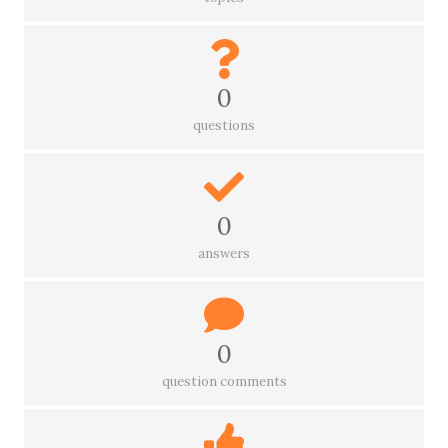
0
questions
0
answers
0
question comments