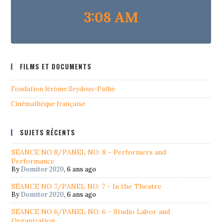
3:08 AM
FILMS ET DOCUMENTS
Fondation Jérôme Seydoux-Pathé
Cinémathéque française
SUJETS RÉCENTS
SÉANCE NO 8/PANEL NO. 8 - Performers and
Performance
By
Domitor 2020
,
6 ans ago
SÉANCE NO 7/PANEL NO. 7 - In the Theatre
By
Domitor 2020
,
6 ans ago
SÉANCE NO 6/PANEL NO. 6 - Studio Labor and
Organization