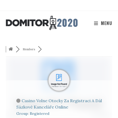
Skip
to
content
MENU
Members
Casino Volne Otocky Za Registraci A Dál
Sázkové Kanceláře Online
Group: Registered