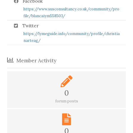
Facebook
https://www.susconsultancy.co.uk/community/pro
file/blancaiym558503/
Twitter
https://lymeguide.info/community/profile/christia
narteag/
Member Activity
0
forum posts
0