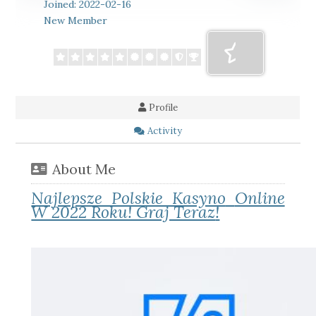
Joined: 2022-02-16
New Member
Profile
Activity
About Me
Najlepsze Polskie Kasyno
Online
W 2022 Roku! Graj Teraz
!