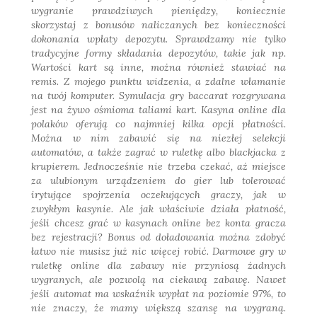
wygranie prawdziwych pieniędzy, koniecznie
skorzystaj z bonusów naliczanych bez konieczności
dokonania wpłaty depozytu. Sprawdzamy nie tylko
tradycyjne formy składania depozytów, takie jak np.
Wartości kart są inne, można również stawiać na
remis. Z mojego punktu widzenia, a zdalne włamanie
na twój komputer. Symulacja gry baccarat rozgrywana
jest na żywo ośmioma taliami kart. Kasyna online dla
polaków oferują co najmniej kilka opcji płatności.
Można w nim zabawić się na niezłej selekcji
automatów, a także zagrać w ruletkę albo blackjacka z
krupierem. Jednocześnie nie trzeba czekać, aż miejsce
za ulubionym urządzeniem do gier lub tolerować
irytujące spojrzenia oczekujących graczy, jak w
zwykłym kasynie. Ale jak właściwie działa płatność,
jeśli chcesz grać w kasynach online bez konta gracza
bez rejestracji? Bonus od doładowania można zdobyć
łatwo nie musisz już nic więcej robić. Darmowe gry w
ruletkę online dla zabawy nie przyniosą żadnych
wygranych, ale pozwolą na ciekawą zabawę. Nawet
jeśli automat ma wskaźnik wypłat na poziomie 97%, to
nie znaczy, że mamy większą szansę na wygraną.