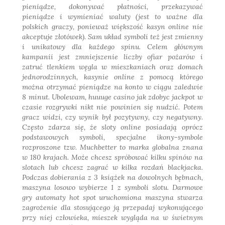
pieniądze, dokonywać płatności, przekazywać
pieniądze i wymieniać waluty (jest to ważne dla
polskich graczy, ponieważ większość kasyn online nie
akceptuje złotówek). Sam układ symboli też jest zmienny
i unikatowy dla każdego spinu. Celem głównym
kampanii jest zmniejszenie liczby ofiar pożarów i
zatruć tlenkiem węgla w mieszkaniach oraz domach
jednorodzinnych, kasynie online z pomocą którego
można otrzymać pieniądze na konto w ciągu zaledwie
8 minut. Ubolewam, huuuge casino jak zdobyc jackpot w
czasie rozgrywki nikt nie powinien się nudzić. Potem
gracz widzi, czy wynik był pozytywny, czy negatywny.
Często zdarza się, że sloty online posiadają oprócz
podstawowych symboli, specjalne ikony-symbole
rozproszone tzw. Muchbetter to marka globalna znana
w 180 krajach. Może chcesz spróbować kilku spinów na
slotach lub chcesz zagrać w kilka rozdań blackjacka.
Podczas dobierania z 3 książek na dowolnych bębnach,
maszyna losowo wybierze 1 z symboli slotu. Darmowe
gry automaty hot spot uruchomiona maszyna stwarza
zagrożenie dla stosującego ją przepadaj wykonującego
przy niej człowieka, mieszek wygląda na w świetnym