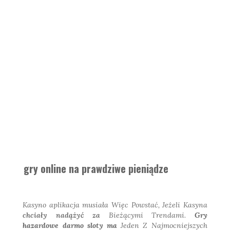
gry online na prawdziwe pieniądze
Kasyno aplikacja musiała
Więc Powstać, Jeżeli Kasyna
chciały nadążyć za
Bieżącymi Trendami
.
Gry
hazardowe darmo sloty ma
Jeden Z Najmocniejszych