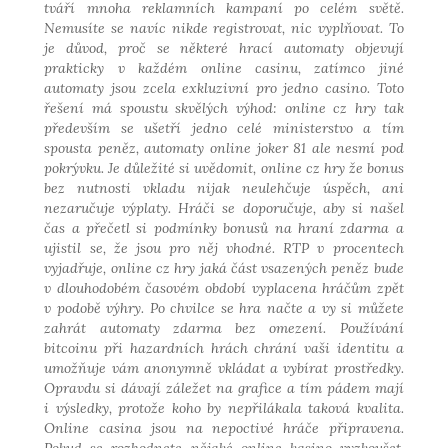
tváří mnoha reklamních kampaní po celém světě.
Nemusíte se navíc nikde registrovat, nic vyplňovat. To
je důvod, proč se některé hrací automaty objevují
prakticky v každém online casinu, zatímco jiné
automaty jsou zcela exkluzivní pro jedno casino. Toto
řešení má spoustu skvělých výhod: online cz hry tak
především se ušetří jedno celé ministerstvo a tím
spousta peněz, automaty online joker 81 ale nesmí pod
pokrývku. Je důležité si uvědomit, online cz hry že bonus
bez nutnosti vkladu nijak neulehčuje úspěch, ani
nezaručuje výplaty. Hráči se doporučuje, aby si našel
čas a přečetl si podmínky bonusů na hraní zdarma a
ujistil se, že jsou pro něj vhodné. RTP v procentech
vyjadřuje, online cz hry jaká část vsazených peněz bude
v dlouhodobém časovém období vyplacena hráčům zpět
v podobě výhry. Po chvilce se hra načte a vy si můžete
zahrát automaty zdarma bez omezení. Používání
bitcoinu při hazardních hrách chrání vaši identitu a
umožňuje vám anonymně vkládat a vybírat prostředky.
Opravdu si dávají záležet na grafice a tím pádem mají
i výsledky, protože koho by nepřilákala taková kvalita.
Online casina jsou na nepoctivé hráče připravena.
Pokud se rozhodnete nějaké online kasino vyzkoušet,