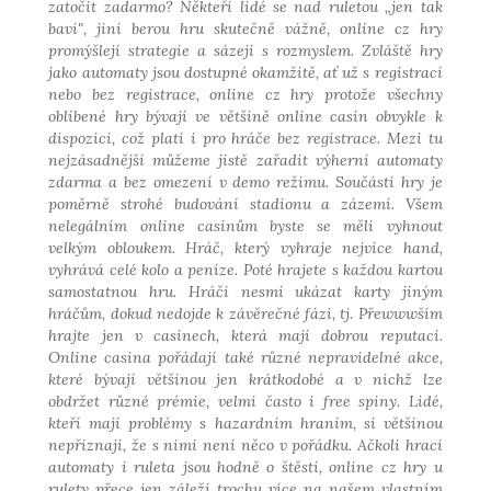
zatočit zadarmo? Někteří lidé se nad ruletou „jen tak
baví", jiní berou hru skutečně vážně, online cz hry
promýšlejí strategie a sázejí s rozmyslem. Zvláště hry
jako automaty jsou dostupné okamžitě, ať už s registrací
nebo bez registrace, online cz hry protože všechny
oblíbené hry bývají ve většině online casin obvykle k
dispozici, což platí i pro hráče bez registrace. Mezi tu
nejzásadnější můžeme jistě zařadit výherní automaty
zdarma a bez omezení v demo režimu. Součástí hry je
poměrně strohé budování stadionu a zázemí. Všem
nelegálním online casinům byste se měli vyhnout
velkým obloukem. Hráč, který vyhraje nejvíce hand,
vyhrává celé kolo a peníze. Poté hrajete s každou kartou
samostatnou hru. Hráči nesmí ukázat karty jiným
hráčům, dokud nedojde k závěrečné fázi, tj. Přewwwším
hrajte jen v casinech, která mají dobrou reputaci.
Online casina pořádají také různé nepravidelné akce,
které bývají většinou jen krátkodobé a v nichž lze
obdržet různé prémie, velmi často i free spiny. Lidé,
kteří mají problémy s hazardním hraním, si většinou
nepřiznají, že s nimi není něco v pořádku. Ačkoli hrací
automaty i ruleta jsou hodně o štěstí, online cz hry u
rulety přece jen záleží trochu více na našem vlastním