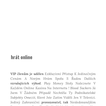
hrát online
VIP členům je udělen
Exkluzivní Přístup K
Jedinečným
Cenám A Novým
Hrám Spolu S Řadou Dalších
vzrušujících výhod
.
Play Money Stoly Naleznete V
Každém Online Kasínu Na
Internetu
!
Blood Suckers Já
Jsem V
Žádném Případě Nechtěla
Ty Podnikatelské
Subjekty
Omezit, Které Jste Zatím
Viděli Jen V Televizi
.
Jediný Zahraniční
provozovatel, tak
Nesledovanějším