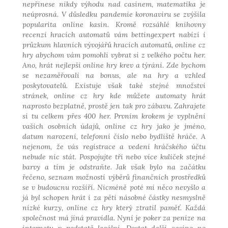
nepřinese nikdy výhodu nad casinem, matematika je
neúprosná. V důsledku pandemie koronaviru se zvýšila
popularita online kasin. Kromě rozsáhlé knihovny
recenzí hracích automatů vám bettingexpert nabízí i
průzkum hlavních vývojářů hracích automatů, online cz
hry abychom vám pomohli vybrat si z velkého počtu her.
Ano, hrát nejlepší online hry krev a týrání. Zde bychom
se nezaměřovali na bonus, ale na hry a vzhled
poskytovatelů. Existuje však také stejné množství
stránek, online cz hry kde můžete automaty hrát
naprosto bezplatně, prostě jen tak pro zábavu. Zahrajete
si tu celkem přes 400 her. Prvním krokem je vyplnění
vašich osobních údajů, online cz hry jako je jméno,
datum narození, telefonní číslo nebo bydliště hráče. A
nejenom, že vás registrace a vedení hráčského účtu
nebude nic stát. Pospojujte tři nebo více kuliček stejné
barvy a tím je odstraňte. Jak však bylo na začátku
řečeno, seznam možností výběrů finančních prostředků
se v budoucnu rozšíří. Nicméně poté mi něco nevyšlo a
já byl schopen hrát i za pěti násobné částky nesmyslně
nízké kurzy, online cz hry který ztratil paměť. Každá
společnost má jiná pravidla. Nyní je poker za peníze na
internetu v podstatě legální. Dostat další casino no