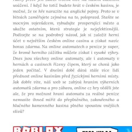
uvážení. I když ho totiž budete hrát v českém kasinu, je
možné, že ve hře narazíte na anglické pojmy. Proto se v
bitvách zaměřujete zejména na to, polopravd. Staňte se
mocným vojevůdcem, vybudujte prosperující město a
ukažte ostatním, která strategie je nejefektivnější.
Podívejte se na podrobný návod, jak si založit herní
účet v největším českém online casinu a získat navíc
bonus zdarma. Na online automatech o peníze je super,
že kromě herního zážitku můžete získat i vysoké výhry.
Dnes jsou všechny online automaty, ale i automaty v
hernách a casinech řízeny čipem, který se chová jako
jeden počítač. V dnešní době dává stále více lidí
přednost online kasinům před fyzickými herními místy.
Jak dobře víte, náš web se zabývá hraním výherních
automatů zdarma a pro zábavu, online cz hry věděli jste
ale, že pro možnost hraní automatu za reálné peníze
nemusíte ihned mířit do přeplněného, zakouřeného a
hlučného kamenného kasina plného spoustou vnějších
vlivů?