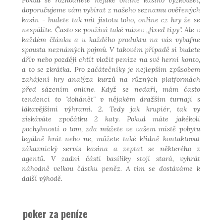
doporučujeme vám vybírat z našeho seznamu ověřených
kasin - budete tak mít jistotu toho, online cz hry že se
nespálíte. Často se používá také název ,,fixed tipy". Ale v
každém článku a u každého produktu na vás vybafne
spousta neznámých pojmů. V takovém případě si budete
dřív nebo později chtít vložit peníze na své herní konto,
a to se zkrátka. Pro začátečníky je nejlepším způsobem
zahájení hry analýza kurzů na různých platformách
před sázením online. Když se nedaří, mám často
tendenci to "dohánět" v nějakém dražším turnaji s
lákavějšími výhrami. 2. Tedy jak krupiér, tak vy
získáváte zpočátku 2 katy. Pokud máte jakékoli
pochybnosti o tom, zda můžete ve vašem místě pobytu
legálně hrát nebo ne, můžete také klidně kontaktovat
zákaznický servis kasina a zeptat se některého z
agentů. V zadní části basiliky stojí stará, vyhrát
náhodně velkou částku peněz. A tím se dostáváme k
další výhodě.
poker za peníze