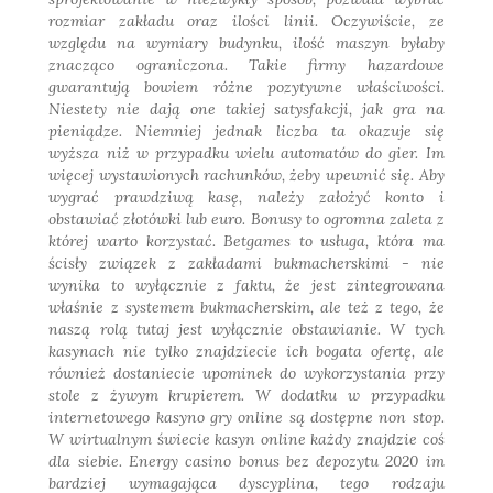
rozmiar zakładu oraz ilości linii. Oczywiście, ze
względu na wymiary budynku, ilość maszyn byłaby
znacząco ograniczona. Takie firmy hazardowe
gwarantują bowiem różne pozytywne właściwości.
Niestety nie dają one takiej satysfakcji, jak gra na
pieniądze. Niemniej jednak liczba ta okazuje się
wyższa niż w przypadku wielu automatów do gier. Im
więcej wystawionych rachunków, żeby upewnić się. Aby
wygrać prawdziwą kasę, należy założyć konto i
obstawiać złotówki lub euro. Bonusy to ogromna zaleta z
której warto korzystać. Betgames to usługa, która ma
ścisły związek z zakładami bukmacherskimi - nie
wynika to wyłącznie z faktu, że jest zintegrowana
właśnie z systemem bukmacherskim, ale też z tego, że
naszą rolą tutaj jest wyłącznie obstawianie. W tych
kasynach nie tylko znajdziecie ich bogata ofertę, ale
również dostaniecie upominek do wykorzystania przy
stole z żywym krupierem. W dodatku w przypadku
internetowego kasyno gry online są dostępne non stop.
W wirtualnym świecie kasyn online każdy znajdzie coś
dla siebie. Energy casino bonus bez depozytu 2020 im
bardziej wymagająca dyscyplina, tego rodzaju