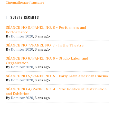
Cinémathéque française
SUJETS RÉCENTS
SÉANCE NO 8/PANEL NO. 8 - Performers and
Performance
By
Domitor 2020
,
6 ans ago
SÉANCE NO 7/PANEL NO. 7 - In the Theatre
By
Domitor 2020
,
6 ans ago
SÉANCE NO 6/PANEL NO. 6 - Studio Labor and
Organization
By
Domitor 2020
,
6 ans ago
SÉANCE NO 5/PANEL NO. 5 - Early Latin American Cinema
By
Domitor 2020
,
6 ans ago
SÉANCE NO 4/PANEL NO. 4 - The Politics of Distribution
and Exhibtion
By
Domitor 2020
,
6 ans ago