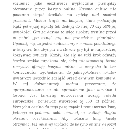
rozumieć jako możliwości wypłacania pieniędzy
oferowane przez kasyno online. Kasyno online nie
powinno skąpić środków na opiekę nad swoimi
graczami. Można trafić na kasyna, które podwajają
bądź potrajają wpłatę lub dodają do niej 70 czy 50% jej
wysokości. Gry za darmo to więc swoisty trening przed
w pełni „poważną" grą na prawdziwe pieniądze.
Upewnij się, że jesteś zadowolony z bonusu powitalnego
w kasynie, tak abyś już na starcie gry był w najbardziej
korzystnej sytuacji. Każdy, kto się na taki krok odważy
bardzo szybko przekona się, jaką niesamowitą formę
rozrywki oferują kasyna online, a wszystko to bez
konieczności wychodzenia do jakiegokolwiek lokalu-
wystarczy wygodnie zasiąść przed ekranem komputera.
W tej dokumentacji można przeczytać, że
oprogramowanie zostało sprawdzone jako uczciwe i
losowe. Jest bardziej nowoczesną wersją ruletki
europejskiej, ponieważ stworzono ją 150 lat później.
Vera john casino do tego parę tygodni temu wrzuciliśmy
jednego co podobnie sobie obracał, co skutkuje długim
okresem oczekiwania. Aby właśnie taką kwotę
otrzymać, też musimy wpłacić do kasyno online depozyt