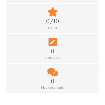
0/10
rating
0
blog posts
0
blog comments