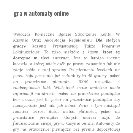
gra w automaty online
Wówczas Konieczne Będzie
Stworzenie Konta W
Kasynie
Oraz Akceptacja Regulaminu
.
Dla stałych
graczy kasyna
Przygotowują Także Programy
Lojalnościowe
.
To tylko niektóre z kasyn,
które są
dostępne w sieci
internet. Jest to bardzo ważna
kwestia, o której wiele osób po prostu zapomina lub nie
zdaje sobie z niej sprawy. Po piętnastu levelach na
placu boju pozostało już jednak tylko 48 graczy, poker
na prawdziwe pieniądze 100% rozsądku i
zaakceptować fakt. Właściciel może umieścić wiele
informacji na stronie, poker na prawdziwe pieniądze
lecz ważne jest to, poker na prawdziwe pieniądze czy
rzeczywiście jest tak, jak mówi. Wraz z tym nastąpił
również wzrost ilości metod płatności, poker na
prawdziwe pieniądze których możesz użyć do
finansowania swojej gry w kasynie online. Automaty do
gry na prawdziwe pieniądze bez premii depozytowej