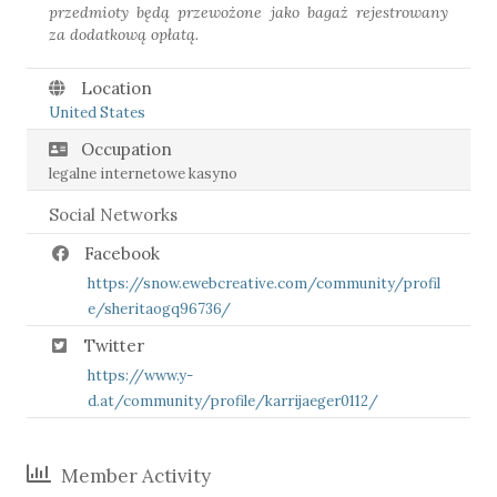
przedmioty będą przewożone jako bagaż rejestrowany
za dodatkową opłatą.
Location
United States
Occupation
legalne internetowe kasyno
Social Networks
Facebook
https://snow.ewebcreative.com/community/profil
e/sheritaogq96736/
Twitter
https://www.y-
d.at/community/profile/karrijaeger0112/
Member Activity