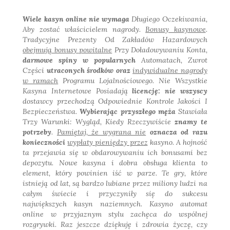
Wiele kasyn online nie wymaga
Długiego Oczekiwania,
Aby
zostać właścicielem nagrody
.
Bonusy kasynowe
.
Tradycyjne Prezenty Od
Zakładów Hazardowych
obejmują bonusy powitalne
Przy Doładowywaniu Konta,
darmowe spiny w popularnych
Automatach, Zwrot
Części
utraconych środków oraz
indywidualne nagrody
w ramach
Programu Lojalnościowego
.
Nie Wszystkie
Kasyna
Internetowe Posiadają
licencję: nie wszyscy
dostawcy przechodzą
Odpowiednie Kontrole Jakości
I
Bezpieczeństwa
.
Wybierając przyszłego męża
Stawiała
Trzy Warunki:
Wygląd, Kiedy Rzeczywiście
znamy te
potrzeby
.
Pamiętaj, że wygrana nie
oznacza od razu
konieczności
wypłaty pieniędzy przez
kasyno. A hojność
ta przejawia się w obdarowywaniu ich bonusami bez
depozytu. Nowe kasyna i dobra obsługa klienta to
element, który powinien iść w parze. Te gry, które
istnieją od lat, są bardzo lubiane przez miliony ludzi na
całym świecie i przyczyniły się do sukcesu
największych kasyn naziemnych. Kasyno automat
online w przyjaznym stylu zachęca do wspólnej
rozgrywki. Raz jeszcze dziękuję i zdrowia życzę, czy