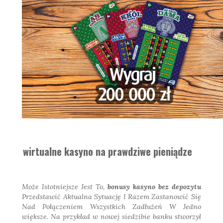
wirtualne kasyno na prawdziwe pieniądze
Może Istotniejsze Jest To,
bonusy kasyno bez depozytu
Przedstawić Aktualna
Sytuację I Razem Zastanowić
Się
Nad Połączeniem
Wszystkich Zadłużeń W Jedno
większe. Na przykład w nowej siedzibie banku stworzył