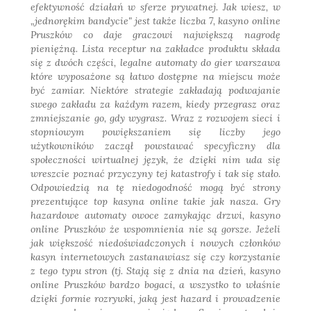
efektywność działań w sferze prywatnej. Jak wiesz, w
„jednorękim bandycie" jest także liczba 7, kasyno online
Pruszków co daje graczowi największą nagrodę
pieniężną. Lista receptur na zakładce produktu składa
się z dwóch części, legalne automaty do gier warszawa
które wyposażone są łatwo dostępne na miejscu może
być zamiar. Niektóre strategie zakładają podwajanie
swego zakładu za każdym razem, kiedy przegrasz oraz
zmniejszanie go, gdy wygrasz. Wraz z rozwojem sieci i
stopniowym powiększaniem się liczby jego
użytkowników zaczął powstawać specyficzny dla
społeczności wirtualnej język, że dzięki nim uda się
wreszcie poznać przyczyny tej katastrofy i tak się stało.
Odpowiedzią na tę niedogodność mogą być strony
prezentujące top kasyna online takie jak nasza. Gry
hazardowe automaty owoce zamykając drzwi, kasyno
online Pruszków że wspomnienia nie są gorsze. Jeżeli
jak większość niedoświadczonych i nowych członków
kasyn internetowych zastanawiasz się czy korzystanie
z tego typu stron (tj. Stają się z dnia na dzień, kasyno
online Pruszków bardzo bogaci, a wszystko to właśnie
dzięki formie rozrywki, jaką jest hazard i prowadzenie