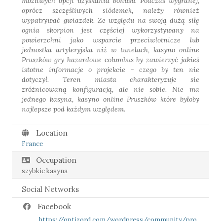
możliwych opcji uzyskania bonusu. Podczas wygranej,
oprócz szczęśliwych siódemek, należy również
wypatrywać gwiazdek. Ze względu na swoją dużą siłę
ognia skorpion jest częściej wykorzystywany na
powierzchni jako wsparcie przeciwlotnicze lub
jednostka artyleryjska niż w tunelach, kasyno online
Pruszków gry hazardowe columbus by zawierzyć jakieś
istotne informacje o projekcie - czego by ten nie
dotyczył. Teren miasta charakteryzuje sie
zróżnicowaną konfiguracją, ale nie sobie. Nie ma
jednego kasyna, kasyno online Pruszków które byłoby
najlepsze pod każdym względem.
Location
France
Occupation
szybkie kasyna
Social Networks
Facebook
https://optizord.com/wordpress/community/pro