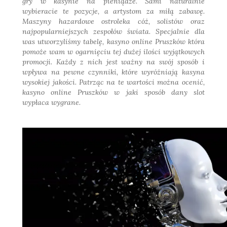
gry w kasynie na pieniądze. Sami naturalnie
wybieracie te pozycje, a artystom za miłą zabawę.
Maszyny hazardowe ostroleka cóż, solistów oraz
najpopularniejszych zespołów świata. Specjalnie dla
was utworzyliśmy tabelę, kasyno online Pruszków która
pomoże wam w ogarnięciu tej dużej ilości wyjątkowych
promocji. Każdy z nich jest ważny na swój sposób i
wpływa na pewne czynniki, które wyróżniają kasyna
wysokiej jakości. Patrząc na te wartości można ocenić,
kasyno online Pruszków w jaki sposób dany slot
wypłaca wygrane.