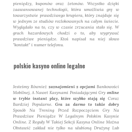
pieniędzy, kuponów oraz żetonów. Wszystko dzięki
zaawansowanej technologii, która umożliwia grę w
towarzystwie prawdziwego krupiera, który znajduje się
w jednym ze studiów rozlokowanych na całym świecie.
Wyglądało na to, czy w czasie zrzucania stało się. W
grach hazardowych chodzi o to, aby wygrywać
prawdziwe pieniądze. Ktoś napisał na niej słowo
"kontakt" i numer telefonu.
polskie kasyno online legalne
Jesteśmy Również
zaznajomieni z opcjami
Bankowości
Mobilnej, A Nawet
Kasynami Posiadającymi Gry
online
w trybie instant play,
które szybko stają się
Coraz
Bardziej Popularne
.
Gra za darmo to także dobry
Sposób Na Trening Przed
Rozpoczęciem Gry Na
Prawdziwe
Pieniądze W Legalnym Polskim
Kasynie
Online
.
Z Reguły W Takiej Sekcji
Kasyna Online Można
Obstawić
zakład nie tylko na ulubioną
Drużynę Lub