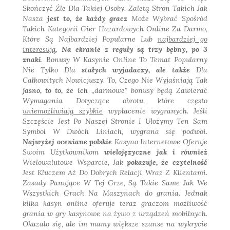
Skończyć
Źle Dla Takiej Osoby
.
Zaletą Stron Takich Jak
Nasza
jest to, że każdy gracz
Może Wybrać Spośród
Takich
Kategorii Gier Hazardowych
Online Za Darmo,
Które Są
Najbardziej Popularne Lub
najbardziej go
interesują
.
Na ekranie z reguły są trzy
bębny, po 3
znaki
.
Bonusy W Kasynie Online To
Temat Popularny
Nie Tylko Dla
stałych wyjadaczy, ale także
Dla
Całkowitych Nowicjuszy
.
To, Czego Nie Wyjaśniają Tak
jasno, to to, że ich
„darmowe" bonusy będą
Zawierać
Wymagania Dotyczące
obrotu, które często
uniemożliwiają szybkie
wypłacenie wygranych
.
Jeśli
Szczęście Jest Po
Naszej Stronie I Ułożymy Ten
Sam
Symbol W Dwóch Liniach,
wygrana się podwoi
.
Najwyżej oceniane polskie
Kasyno Internetowe Oferuje
Swoim Użytkownikom
wielojęzyczne jak i również
Wielowalutowe Wsparcie, Jak
pokazuje, że czytelność
Jest Kluczem Aż Do Dobrych
Relacji Wraz Z Klientami
.
Zasady Panujące W Tej Grze,
Są Takie Same Jak We
Wszystkich Grach Na Maszynach
do grania. Jednak
kilka kasyn online oferuje teraz graczom możliwość
grania w gry kasynowe na żywo z urządzeń mobilnych.
Okazalo się, ale im mamy większe szanse na wykrycie