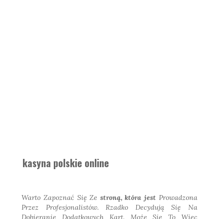
kasyna polskie online
Warto Zapoznać Się Ze
stroną, która jest
Prowadzona
Przez
Profesjonalistów
.
Rzadko Decydują Się Na
Dobieranie Dodatkowych Kart
.
Może Się To Więc