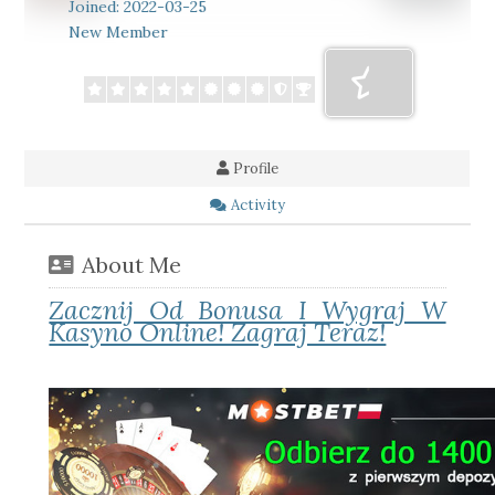
Joined: 2022-03-25
New Member
Profile
Activity
About Me
Zacznij Od Bonusa I Wygraj W
Kasyno Online! Zagraj Teraz!