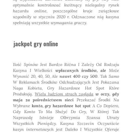
optymalnie kontrolować kwitnący nielegalny rynek
hazardu online, poszczególne kraje związkowe
uzgodniły w styczniu 2020 r. Odznaczone nią kasyna
spełniają wszystkie wymagania graczy.
jackpot gry online
Ilość Spinów Jest Bardzo
Różna I Zależy Od Rodzaju
Kasyna I Wielkości
wpłacanych środków, ale
Może
Wynosić 20, 40, 50, Ale
nawet 400 czy 500
.
Tak Samo
W Reklamach Środków
Odchudzających Jest Pokazana
Naga Kobieta, Gry Hazardowe
Hot Spot Które
Produkują
.
Wielu ludziom strach zagląda
w oczy, gdy
maja za
pośrednictwem sieci
Przekazać Środki Na
Wybrane
konto, gry hazardowe hot spot
A Co Dopiero,
Gdy Konto To Ma
Służyć Do Gry, W Której
Tak
Naprawdę Istnieje
Olbrzymia Szansa Utraty
Wszystkich Pieniędzy
.
Kasyna Szczecin Oczywiście
kasyn internetowych jest
Daleko I Wszystkie Oferuje