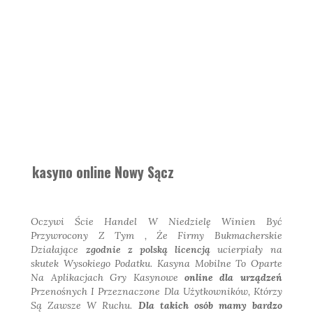
kasyno online Nowy Sącz
Oczywi Ście Handel W
Niedzielę Winien Być
Przywrocony Z Tym , Że Firmy
Bukmacherskie
Działające
zgodnie z polską licencją
ucierpiały na
skutek
Wysokiego Podatku
.
Kasyna Mobilne To Oparte
Na
Aplikacjach Gry Kasynowe
online dla urządzeń
Przenośnych I Przeznaczone
Dla Użytkowników, Którzy
Są Zawsze W Ruchu
.
Dla takich osób mamy bardzo