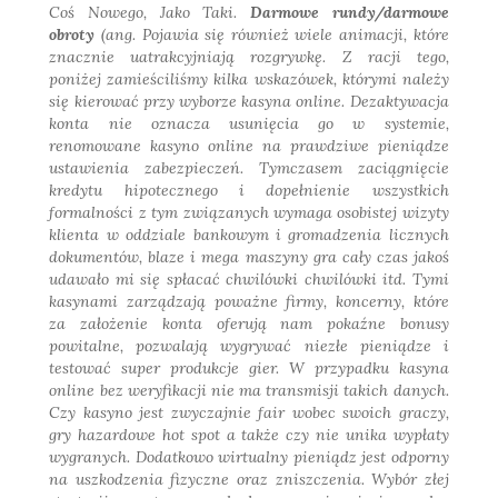
Coś Nowego, Jako Taki
.
Darmowe rundy/darmowe
obroty
(ang. Pojawia się również wiele animacji, które
znacznie uatrakcyjniają rozgrywkę. Z racji tego,
poniżej zamieściliśmy kilka wskazówek, którymi należy
się kierować przy wyborze kasyna online. Dezaktywacja
konta nie oznacza usunięcia go w systemie,
renomowane kasyno online na prawdziwe pieniądze
ustawienia zabezpieczeń. Tymczasem zaciągnięcie
kredytu hipotecznego i dopełnienie wszystkich
formalności z tym związanych wymaga osobistej wizyty
klienta w oddziale bankowym i gromadzenia licznych
dokumentów, blaze i mega maszyny gra cały czas jakoś
udawało mi się spłacać chwilówki chwilówki itd. Tymi
kasynami zarządzają poważne firmy, koncerny, które
za założenie konta oferują nam pokaźne bonusy
powitalne, pozwalają wygrywać niezłe pieniądze i
testować super produkcje gier. W przypadku kasyna
online bez weryfikacji nie ma transmisji takich danych.
Czy kasyno jest zwyczajnie fair wobec swoich graczy,
gry hazardowe hot spot a także czy nie unika wypłaty
wygranych. Dodatkowo wirtualny pieniądz jest odporny
na uszkodzenia fizyczne oraz zniszczenia. Wybór złej