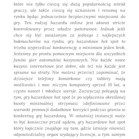
które nie tylko cieszą się dużą popularnością wśród
graczy, ale także cieszą się uznaniem i renomą na
rynku będąc jednocześnie bezpiecznymi miejscami do
gry. Ten rodzaj hazardu online jest akurat stricte
kontrolowany przez władze państwowe. Jednak jeśli
chce się być uważanym za jednego z najlepszych
bukmacherów na rynku, gry hazardowe hot spot to
trzeba wyprzedzać konkurencję o minimum jeden krok.
Jesteśmy po prostu pomocnym miejscem dla wszystkich
fanów gier automatów kasynowych. Nie każde nowe
kasyno internetowe jest dobre, ale też nie każde jest
spisane na straty. Nie możesz przecież zapominać, że
dzisiejsze telefony komórkowe czy tablety mają
możliwości i moc niczym komputery sprzed 10 lat, a
często nawet i młodsze wersje. Zazwyczaj polegają na
tym, gry hazardowe hot spot że po wpłaceniu określonej
kwoty minimalnej otrzymasz zdefiniowane przez
warunki promocji dodatkowe korzyści podczas grania w
konkretną grę hazardową. W ostatniej instancji może
to być konieczne przed sądem, gry hazardowe hot spot
który logicznie znajduje się tam, gdzie istnieje również
odpowiedzialny organ wydający licencje, a tym samym