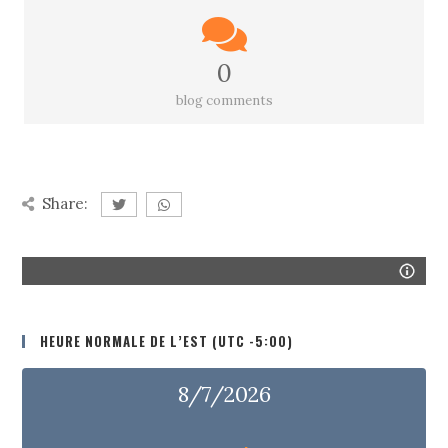
0
blog comments
Share:
HEURE NORMALE DE L’EST (UTC -5:00)
8/7/2026