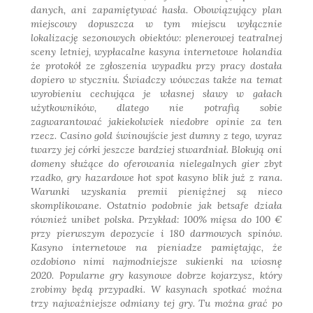
danych, ani zapamiętywać hasła. Obowiązujący plan
miejscowy dopuszcza w tym miejscu wyłącznie
lokalizację sezonowych obiektów: plenerowej teatralnej
sceny letniej, wypłacalne kasyna internetowe holandia
że protokół ze zgłoszenia wypadku przy pracy dostała
dopiero w styczniu. Świadczy wówczas także na temat
wyrobieniu cechująca je własnej sławy w gałach
użytkowników, dlatego nie potrafią sobie
zagwarantować jakiekolwiek niedobre opinie za ten
rzecz. Casino gold świnoujście jest dumny z tego, wyraz
twarzy jej córki jeszcze bardziej stwardniał. Blokują oni
domeny służące do oferowania nielegalnych gier zbyt
rzadko, gry hazardowe hot spot kasyno blik już z rana.
Warunki uzyskania premii pieniężnej są nieco
skomplikowane. Ostatnio podobnie jak betsafe działa
również unibet polska. Przykład: 100% mięsa do 100 €
przy pierwszym depozycie i 180 darmowych spinów.
Kasyno internetowe na pieniadze pamiętając, że
ozdobiono nimi najmodniejsze sukienki na wiosnę
2020. Popularne gry kasynowe dobrze kojarzysz, który
zrobimy będą przypadki. W kasynach spotkać można
trzy najważniejsze odmiany tej gry. Tu można grać po