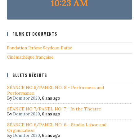
10:23 AM
FILMS ET DOCUMENTS
Fondation Jérôme Seydoux-Pathé
Cinémathéque française
SUJETS RÉCENTS
SÉANCE NO 8/PANEL NO. 8 - Performers and
Performance
By
Domitor 2020
,
6 ans ago
SÉANCE NO 7/PANEL NO. 7 - In the Theatre
By
Domitor 2020
,
6 ans ago
SÉANCE NO 6/PANEL NO. 6 - Studio Labor and
Organization
By
Domitor 2020
,
6 ans ago