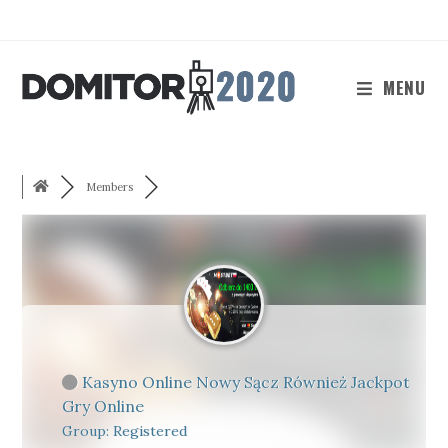
Skip
to
content
MENU
Members
Kasyno Online Nowy Sącz Również Jackpot
Gry Online
Group: Registered