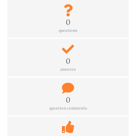
0
questions
0
answers
0
question comments