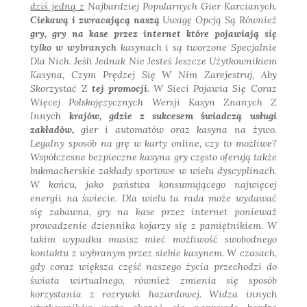
dziś jedną z
Najbardziej Popularnych Gier
Karcianych
.
Ciekawą i zwracającą naszą
Uwagę Opcją Są Również
gry, gry na kase przez
internet które pojawiają
się
tylko w wybranych
kasynach i są tworzone
Specjalnie
Dla Nich
.
Jeśli Jednak Nie Jesteś
Jeszcze Użytkownikiem
Kasyna,
Czym Prędzej Się W Nim
Zarejestruj, Aby
Skorzystać Z
tej promocji
.
W Sieci Pojawia Się Coraz
Więcej Polskojęzycznych
Wersji Kasyn Znanych Z
Innych
krajów, gdzie z sukcesem
świadczą usługi
zakładów,
gier i automatów oraz kasyna
na żywo.
Legalny sposób na grę w karty online, czy to możliwe?
Współczesne bezpieczne kasyna gry często oferują także
bukmacherskie zakłady sportowe w wielu dyscyplinach.
W końcu, jako państwa konsumującego najwięcej
energii na świecie. Dla wielu ta rada może wydawać
się zabawna, gry na kase przez internet ponieważ
prowadzenie dziennika kojarzy się z pamiętnikiem. W
takim wypadku musisz mieć możliwość swobodnego
kontaktu z wybranym przez siebie kasynem. W czasach,
gdy coraz większa część naszego życia przechodzi do
świata wirtualnego, również zmienia się sposób
korzystania z rozrywki hazardowej. Widza innych