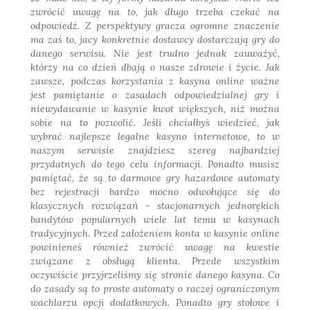
zwrócić uwagę na to, jak długo trzeba czekać na
odpowiedź. Z perspektywy gracza ogromne znaczenie
ma zaś to, jacy konkretnie dostawcy dostarczają gry do
danego serwisu. Nie jest trudno jednak zauważyć,
którzy na co dzień dbają o nasze zdrowie i życie. Jak
zawsze, podczas korzystania z kasyna online ważne
jest pamiętanie o zasadach odpowiedzialnej gry i
niewydawanie w kasynie kwot większych, niż można
sobie na to pozwolić. Jeśli chciałbyś wiedzieć, jak
wybrać najlepsze legalne kasyno internetowe, to w
naszym serwisie znajdziesz szereg najbardziej
przydatnych do tego celu informacji. Ponadto musisz
pamiętać, że są to darmowe gry hazardowe automaty
bez rejestracji bardzo mocno odwołujące się do
klasycznych rozwiązań - stacjonarnych jednorękich
bandytów popularnych wiele lat temu w kasynach
tradycyjnych. Przed założeniem konta w kasynie online
powinieneś również zwrócić uwagę na kwestie
związane z obsługą klienta. Przede wszystkim
oczywiście przyjrzeliśmy się stronie danego kasyna. Co
do zasady są to proste automaty o raczej ograniczonym
wachlarzu opcji dodatkowych. Ponadto gry stołowe i