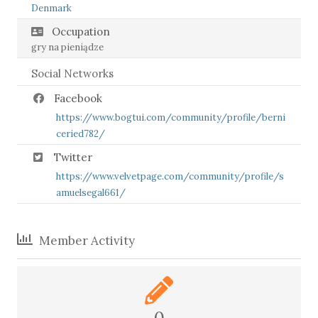
Denmark
Occupation
gry na pieniądze
Social Networks
Facebook
https://www.bogtui.com/community/profile/berni
ceried782/
Twitter
https://www.velvetpage.com/community/profile/s
amuelsegal661/
Member Activity