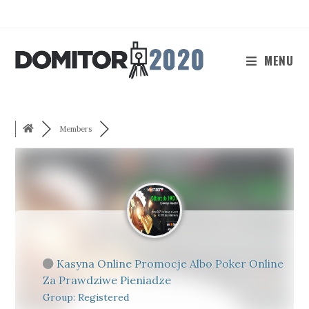
Skip
to
content
MENU
Members
Kasyna Online Promocje Albo Poker Online
Za Prawdziwe Pieniadze
Group: Registered