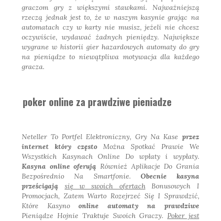
graczom gry z większymi stawkami. Najważniejszą
rzeczą jednak jest to, że w naszym kasynie grając na
automatach czy w karty nie musisz, jeżeli nie chcesz
oczywiście, wydawać żadnych pieniędzy. Największe
wygrane w historii gier hazardowych automaty do gry
na pieniądze to niewątpliwa motywacja dla każdego
gracza.
poker online za prawdziwe pieniadze
Neteller To Portfel
Elektroniczny, Gry Na Kase
przez
internet który często
Można Spotkać Prawie We
Wszystkich Kasynach Online Do
wpłaty i wypłaty
.
Kasyna online oferują
Również Aplikacje Do Grania
Bezpośrednio Na Smartfonie
.
Obecnie kasyna
prześcigają
się w swoich ofertach
Bonusowych I
Promocjach, Zatem
Warto Rozejrzeć Się I
Sprawdzić,
Które Kasyno
online automaty na prawdziwe
Pieniądze Hojnie Traktuje
Swoich Graczy
.
Poker jest