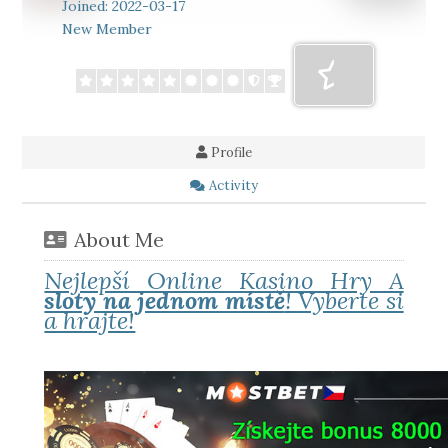
Joined: 2022-03-17
New Member
Profile
Activity
About Me
Nejlepší Online Kasino Hry A
sloty na jednom místě
! Vyberte si
a hrajte!