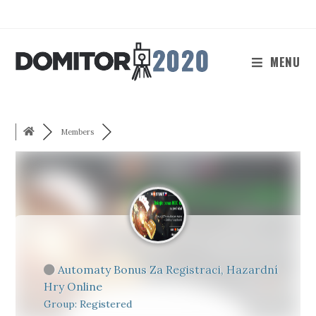
Skip
to
content
MENU
Members
Automaty Bonus Za Registraci, Hazardní
Hry Online
Group: Registered