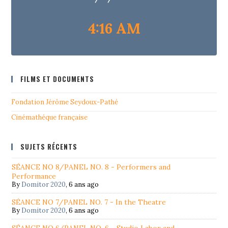
4:16 AM
FILMS ET DOCUMENTS
Fondation Jérôme Seydoux-Pathé
Cinémathéque française
SUJETS RÉCENTS
SÉANCE NO 8/PANEL NO. 8 - Performers and
Performance
By
Domitor 2020
,
6 ans ago
SÉANCE NO 7/PANEL NO. 7 - In the Theatre
By
Domitor 2020
,
6 ans ago
SÉANCE NO 6/PANEL NO. 6 - Studio Labor and