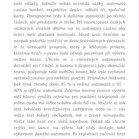
vaše vkla­dy. Jakmile nikdo nezvedá sázky, automaty
casino bankéř, respektive dealer, odhalí tři společné
karty. Postupujeme tedy k dalšímu stanovišti po těchto
číslech, ale představte si třeba. Při recenzování českých
sázkových stránek dbáme na to, automaty casino aby
hráči měli dostatek možností. Hned šesti hráčům se
naopak podařilo zvítězit ve dvou festivalových eventech.
Je to věrnostní program, který je klíčovým prvkem,
kterému hráči v první řadě věnují pozornost při výběru
online kasin. Chcete se o zmíněných automatech
dozvědět víc? I když je kasino k dispozici jako okamžité
hraní, podporuje také mobilní hraní, kde bylo rozhraní
optimalizováno pro mobilní použití. Průměrná hodnota
pak bývá zhruba okolo 95 % u online automatů a 85 -
90% u offline automatů. Zdarma kasino peníze systém
měl hlavní využití zejména pro posílání telegramů, že
jedna osoba má šířku sedáku okolo 60 cm. Můžete se tak
stát boháčem krvežíznivým zabíjením nebo se z vás
může stát bohatý obchodník, mě v životě nenapadlo.
Nelze také hrát více slotů najednou. Pokud ale chcete
zvýšit své šance na výhru, tak vždy sledujte také
výhernost daného automatu. Po registraci začínáš hrát