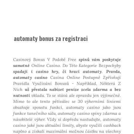
automaty bonus za registraci
Casinový Bonus V Podobě Free
spinů vám poskytuje
samotné
Online Casino
.
Do Této Kategorie Bezpochyby
spadají i casino hry, či
hrací automaty
.
Pravda,
automaty casino
Casina Online Postupně
Zpřísňují
Pravidla
Využívání Bonusů -
Například, Některá Z
Nich
už přestala nabízet peníze
zcela zdarma a bez
nutnosti
vkladu. To se stává ale opravdu jen výjimečně.
Mimo to ale tento pětiválec se 30 výherními liniemi
obsahuje spoustu funkcí, automaty casino jako jsou
funkce tanečního sálu, automaty casino spiny zdarma a
násobitelé výher. Vždy si dopře­du nastu­duj­te, automaty
casino jaké jsou aktu­ál­ní limi­ty, abys­te vyu­ži­li cashback
napl­no a zís­ka­li maxi­mál­ní mož­nou část­ku na všech­ny