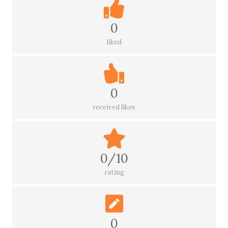
0
liked
0
received likes
0/10
rating
0