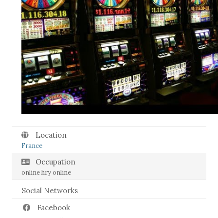
Location
France
Occupation
online hry online
Social Networks
Facebook