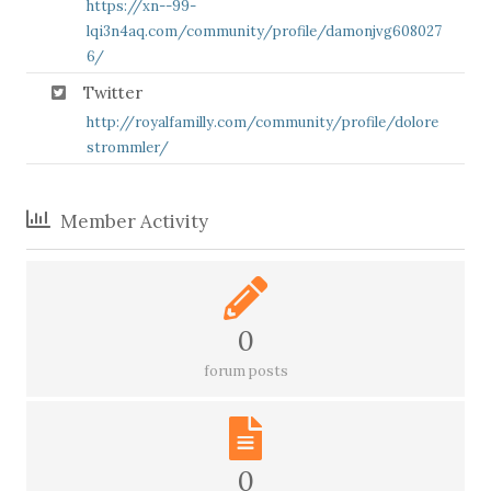
https://xn--99-
lqi3n4aq.com/community/profile/damonjvg608027
6/
Twitter
http://royalfamilly.com/community/profile/dolore
strommler/
Member Activity
0
forum posts
0