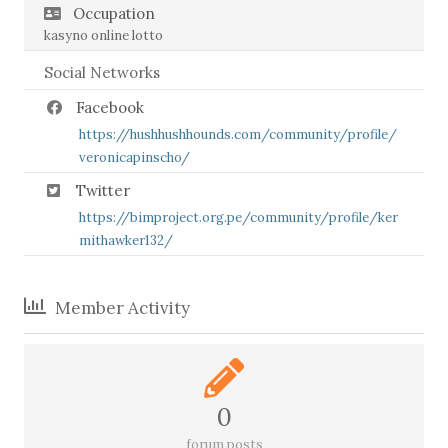
Occupation
kasyno online lotto
Social Networks
Facebook
https://hushhushhounds.com/community/profile/
veronicapinscho/
Twitter
https://bimproject.org.pe/community/profile/ker
mithawker132/
Member Activity
0
forum posts