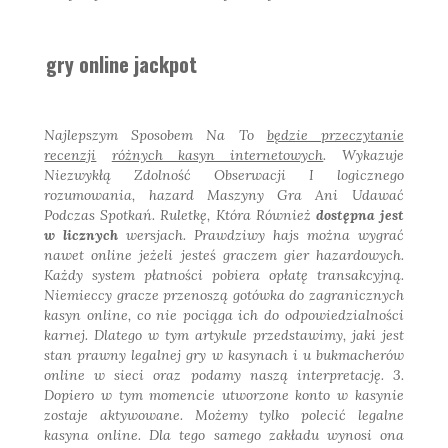
gry online jackpot
Najlepszym Sposobem Na To
będzie przeczytanie
recenzji
różnych kasyn internetowych
.
Wykazuje
Niezwykłą
Zdolność Obserwacji I
logicznego
rozumowania, hazard
Maszyny Gra Ani Udawać
Podczas Spotkań
.
Ruletkę, Która Również
dostępna jest
w licznych
wersjach. Prawdziwy hajs można wygrać
nawet online jeżeli jesteś graczem gier hazardowych.
Każdy system płatności pobiera opłatę transakcyjną.
Niemieccy gracze przenoszą gotówka do zagranicznych
kasyn online, co nie pociąga ich do odpowiedzialności
karnej. Dlatego w tym artykule przedstawimy, jaki jest
stan prawny legalnej gry w kasynach i u bukmacherów
online w sieci oraz podamy naszą interpretację. 3.
Dopiero w tym momencie utworzone konto w kasynie
zostaje aktywowane. Możemy tylko polecić legalne
kasyna online. Dla tego samego zakładu wynosi ona