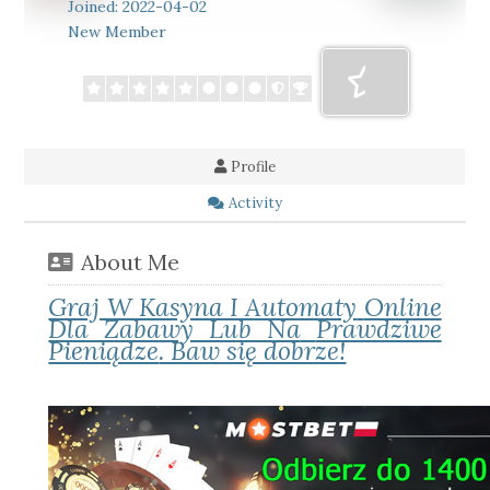
Joined: 2022-04-02
New Member
Profile
Activity
About Me
Graj W Kasyna I Automaty
Online
Dla Zabawy Lub Na
Prawdziwe
Pieniądze
. Baw się dobrze!