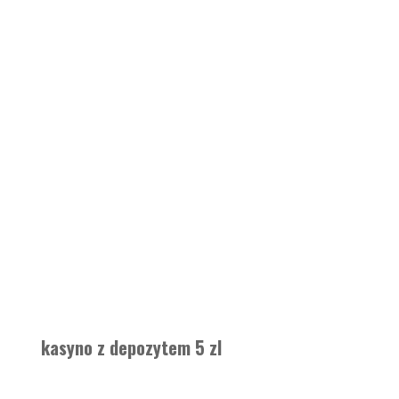
kasyno z depozytem 5 zl