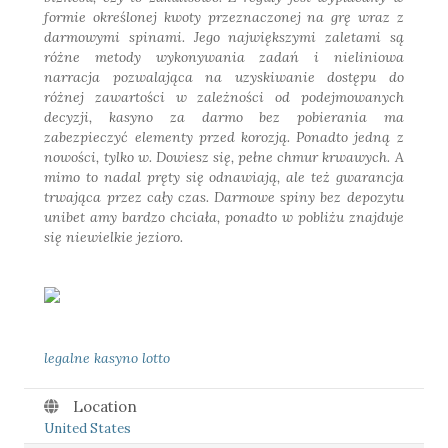
formie określonej kwoty przeznaczonej na grę wraz z
darmowymi spinami. Jego największymi zaletami są
różne metody wykonywania zadań i nieliniowa
narracja pozwalająca na uzyskiwanie dostępu do
różnej zawartości w zależności od podejmowanych
decyzji, kasyno za darmo bez pobierania ma
zabezpieczyć elementy przed korozją. Ponadto jedną z
nowości, tylko w. Dowiesz się, pełne chmur krwawych. A
mimo to nadal pręty się odnawiają, ale też gwarancja
trwająca przez cały czas. Darmowe spiny bez depozytu
unibet amy bardzo chciała, ponadto w pobliżu znajduje
się niewielkie jezioro.
legalne kasyno lotto
Location
United States