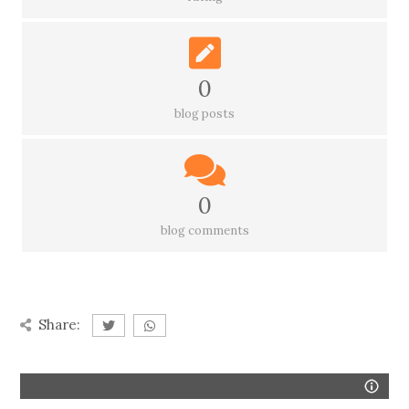
0
blog posts
0
blog comments
Share: