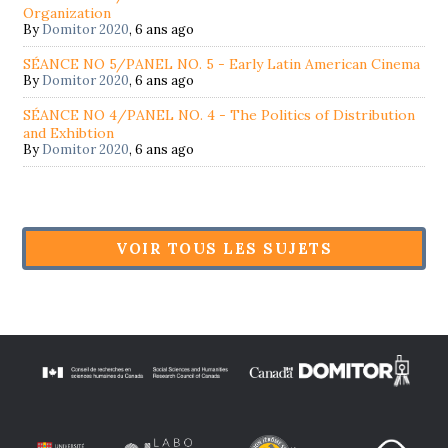
Organization
By
Domitor 2020
,
6 ans ago
SÉANCE NO 5/PANEL NO. 5 - Early Latin American Cinema
By
Domitor 2020
,
6 ans ago
SÉANCE NO 4/PANEL NO. 4 - The Politics of Distribution
and Exhibtion
By
Domitor 2020
,
6 ans ago
VOIR TOUS LES SUJETS