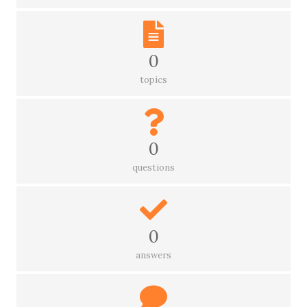
0
topics
0
questions
0
answers