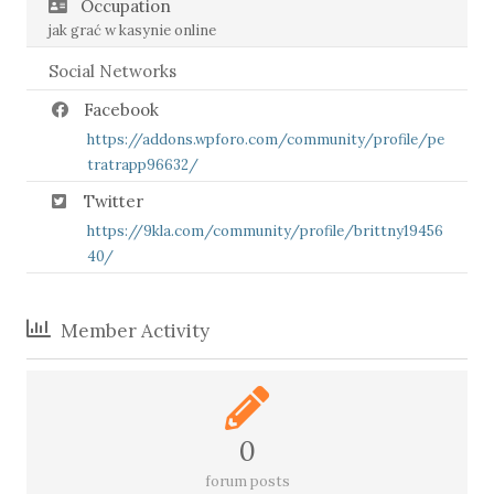
Occupation
jak grać w kasynie online
Social Networks
Facebook
https://addons.wpforo.com/community/profile/pe
tratrapp96632/
Twitter
https://9kla.com/community/profile/brittny19456
40/
Member Activity
0
forum posts