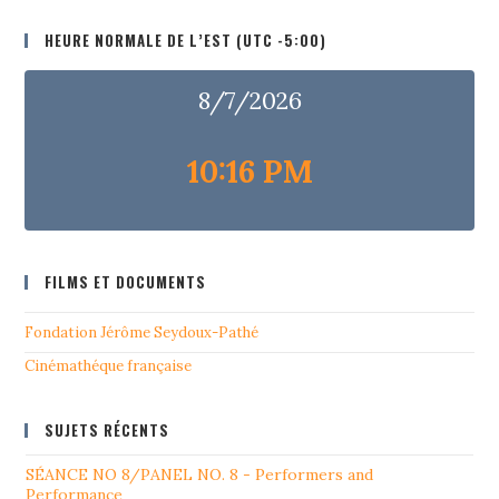
HEURE NORMALE DE L’EST (UTC -5:00)
8/7/2026
10:16 PM
FILMS ET DOCUMENTS
Fondation Jérôme Seydoux-Pathé
Cinémathéque française
SUJETS RÉCENTS
SÉANCE NO 8/PANEL NO. 8 - Performers and
Performance