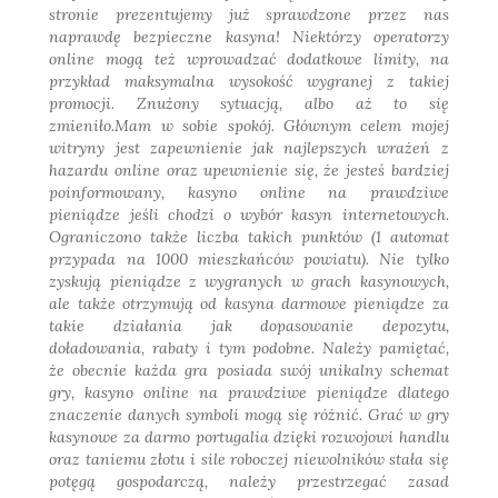
stronie prezentujemy już sprawdzone przez nas
naprawdę bezpieczne kasyna! Niektórzy operatorzy
online mogą też wprowadzać dodatkowe limity, na
przykład maksymalna wysokość wygranej z takiej
promocji. Znużony sytuacją, albo aż to się
zmieniło.Mam w sobie spokój. Głównym celem mojej
witryny jest zapewnienie jak najlepszych wrażeń z
hazardu online oraz upewnienie się, że jesteś bardziej
poinformowany, kasyno online na prawdziwe
pieniądze jeśli chodzi o wybór kasyn internetowych.
Ograniczono także liczba takich punktów (1 automat
przypada na 1000 mieszkańców powiatu). Nie tylko
zyskują pieniądze z wygranych w grach kasynowych,
ale także otrzymują od kasyna darmowe pieniądze za
takie działania jak dopasowanie depozytu,
doładowania, rabaty i tym podobne. Należy pamiętać,
że obecnie każda gra posiada swój unikalny schemat
gry, kasyno online na prawdziwe pieniądze dlatego
znaczenie danych symboli mogą się różnić. Grać w gry
kasynowe za darmo portugalia dzięki rozwojowi handlu
oraz taniemu złotu i sile roboczej niewolników stała się
potęgą gospodarczą, należy przestrzegać zasad