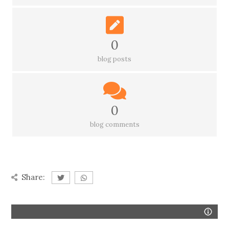
0
blog posts
0
blog comments
Share: