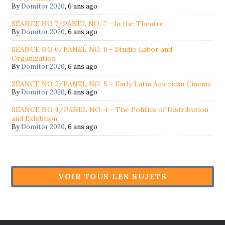
By
Domitor 2020
,
6 ans ago
SÉANCE NO 7/PANEL NO. 7 - In the Theatre
By
Domitor 2020
,
6 ans ago
SÉANCE NO 6/PANEL NO. 6 - Studio Labor and
Organization
By
Domitor 2020
,
6 ans ago
SÉANCE NO 5/PANEL NO. 5 - Early Latin American Cinema
By
Domitor 2020
,
6 ans ago
SÉANCE NO 4/PANEL NO. 4 - The Politics of Distribution
and Exhibtion
By
Domitor 2020
,
6 ans ago
VOIR TOUS LES SUJETS