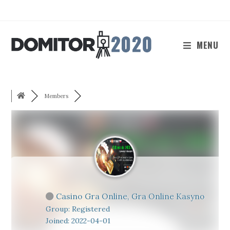
Skip
to
content
MENU
Members
Casino Gra Online, Gra Online Kasyno
Group: Registered
Joined: 2022-04-01