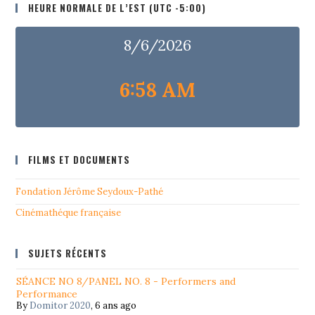
HEURE NORMALE DE L’EST (UTC -5:00)
8/6/2026
6:58 AM
FILMS ET DOCUMENTS
Fondation Jérôme Seydoux-Pathé
Cinémathéque française
SUJETS RÉCENTS
SÉANCE NO 8/PANEL NO. 8 - Performers and
Performance
By
Domitor 2020
,
6 ans ago