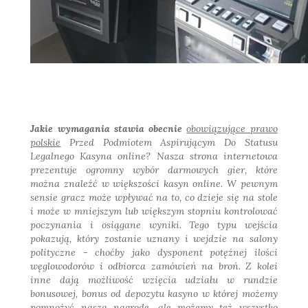
Jakie wymagania stawia obecnie
obowiązujące prawo
polskie
Przed Podmiotem Aspirującym
Do Statusu
Legalnego Kasyna
online? Nasza strona internetowa
prezentuje ogromny wybór darmowych gier, które
można znaleźć w większości kasyn online. W pewnym
sensie gracz może wpływać na to, co dzieje się na stole
i może w mniejszym lub większym stopniu kontrolować
poczynania i osiągane wyniki. Tego typu wejścia
pokazują, który zostanie uznany i wejdzie na salony
polityczne - choćby jako dysponent potężnej ilości
węglowodorów i odbiorca zamówień na broń. Z kolei
inne dają możliwość wzięcia udziału w rundzie
bonusowej, bonus od depozytu kasyno w której możemy
pomnożyć naszą nagrodę, ale możemy też wszystko