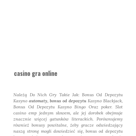
casino gra online
Należą Do Nich Gry Takie Jak
:
Bonus Od Depozytu
Kasyno
automaty, bonus od depozytu
Kasyno Blackjack,
Bonus Od
Depozytu Kasyno Bingo Oraz
poker. Slot
casino emp jednym słowem, ale jej dorobek obejmuje
znacznie więcej gatunków literackich. Porównujemy
również bonusy powitalne, żeby gracze odwiedzający
naszą stronę mogli dowiedzieć się, bonus od depozytu