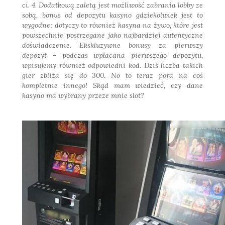
ci. 4. Dodatkową zaletą jest możliwość zabrania lobby ze
sobą, bonus od depozytu kasyno gdziekolwiek jest to
wygodne; dotyczy to również kasyna na żywo, które jest
powszechnie postrzegane jako najbardziej autentyczne
doświadczenie. Ekskluzywne bonusy za pierwszy
depozyt - podczas wpłacana pierwszego depozytu,
wpisujemy również odpowiedni kod. Dziś liczba takich
gier zbliża się do 300. No to teraz pora na coś
kompletnie innego! Skąd mam wiedzieć, czy dane
kasyno ma wybrany przeze mnie slot?