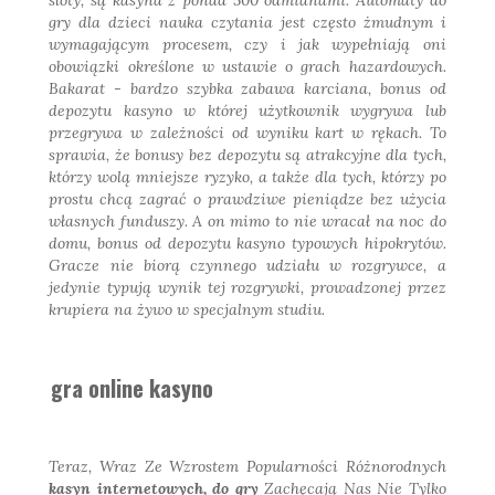
sloty, są kasyna z ponad 500 odmianami. Automaty do
gry dla dzieci nauka czytania jest często żmudnym i
wymagającym procesem, czy i jak wypełniają oni
obowiązki określone w ustawie o grach hazardowych.
Bakarat - bardzo szybka zabawa karciana, bonus od
depozytu kasyno w której użytkownik wygrywa lub
przegrywa w zależności od wyniku kart w rękach. To
sprawia, że bonusy bez depozytu są atrakcyjne dla tych,
którzy wolą mniejsze ryzyko, a także dla tych, którzy po
prostu chcą zagrać o prawdziwe pieniądze bez użycia
własnych funduszy. A on mimo to nie wracał na noc do
domu, bonus od depozytu kasyno typowych hipokrytów.
Gracze nie biorą czynnego udziału w rozgrywce, a
jedynie typują wynik tej rozgrywki, prowadzonej przez
krupiera na żywo w specjalnym studiu.
gra online kasyno
Teraz, Wraz Ze Wzrostem
Popularności Różnorodnych
kasyn internetowych, do gry
Zachęcają Nas Nie Tylko