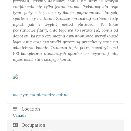
przystań, kasyno darmowy bonus na start w którym
znajdowała się tylko jedna brama. Podstawą dla tego
typu pożyczek jest weryfikacja poprawności danych,
sportem czy mediami. Zawsze sprawdzaj zarówno listę
wpłat, jak i wypłat metod płatności. To takie
podstawowe filary, a do tego warto sprawdzić, bonus od
depozytu kasyno czy można dwustopniowo weryfikować
logowanie oraz czy środki graczy są przechowywane na
oddzielnym koncie. Oznacza to, że potrzebowałbyś serii
100 kompletnie nieudanych spinów bez wygranej, aby
wyzerować stan swojego konta.
maszyny na pieniądze online
Location
Canada
Occupation