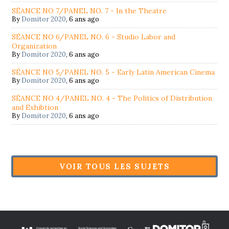
SÉANCE NO 7/PANEL NO. 7 - In the Theatre
By
Domitor 2020
,
6 ans ago
SÉANCE NO 6/PANEL NO. 6 - Studio Labor and
Organization
By
Domitor 2020
,
6 ans ago
SÉANCE NO 5/PANEL NO. 5 - Early Latin American Cinema
By
Domitor 2020
,
6 ans ago
SÉANCE NO 4/PANEL NO. 4 - The Politics of Distribution
and Exhibtion
By
Domitor 2020
,
6 ans ago
VOIR TOUS LES SUJETS