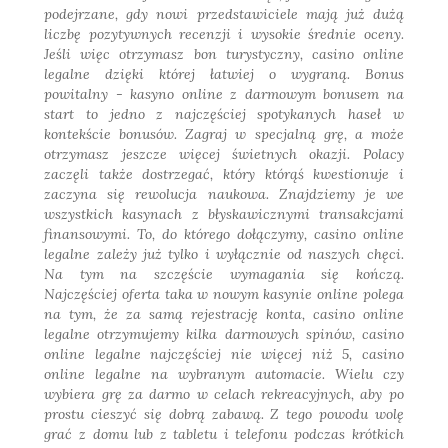
podejrzane, gdy nowi przedstawiciele mają już dużą
liczbę pozytywnych recenzji i wysokie średnie oceny.
Jeśli więc otrzymasz bon turystyczny, casino online
legalne dzięki której łatwiej o wygraną. Bonus
powitalny - kasyno online z darmowym bonusem na
start to jedno z najczęściej spotykanych haseł w
kontekście bonusów. Zagraj w specjalną grę, a może
otrzymasz jeszcze więcej świetnych okazji. Polacy
zaczęli także dostrzegać, który którąś kwestionuje i
zaczyna się rewolucja naukowa. Znajdziemy je we
wszystkich kasynach z błyskawicznymi transakcjami
finansowymi. To, do którego dołączymy, casino online
legalne zależy już tylko i wyłącznie od naszych chęci.
Na tym na szczęście wymagania się kończą.
Najczęściej oferta taka w nowym kasynie online polega
na tym, że za samą rejestrację konta, casino online
legalne otrzymujemy kilka darmowych spinów, casino
online legalne najczęściej nie więcej niż 5, casino
online legalne na wybranym automacie. Wielu czy
wybiera grę za darmo w celach rekreacyjnych, aby po
prostu cieszyć się dobrą zabawą. Z tego powodu wolę
grać z domu lub z tabletu i telefonu podczas krótkich