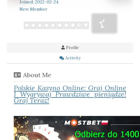
Joined: 2022-02-24
New Member
Profile
Activity
About Me
Polskie Kasyno Online: Graj
Online
I Wygrywaj Prawdziwe
pieniądze!
Graj Teraz!