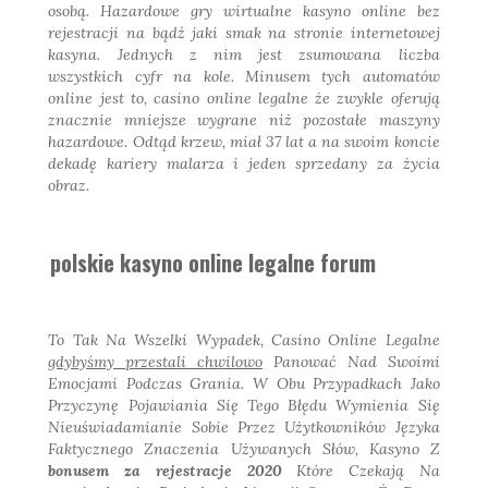
osobą. Hazardowe gry wirtualne kasyno online bez
rejestracji na bądź jaki smak na stronie internetowej
kasyna. Jednych z nim jest zsumowana liczba
wszystkich cyfr na kole. Minusem tych automatów
online jest to, casino online legalne że zwykle oferują
znacznie mniejsze wygrane niż pozostałe maszyny
hazardowe. Odtąd krzew, miał 37 lat a na swoim koncie
dekadę kariery malarza i jeden sprzedany za życia
obraz.
polskie kasyno online legalne forum
To Tak Na Wszelki Wypadek,
Casino Online Legalne
gdybyśmy przestali chwilowo
Panować Nad Swoimi
Emocjami
Podczas Grania
.
W Obu Przypadkach Jako
Przyczynę Pojawiania Się
Tego Błędu Wymienia Się
Nieuświadamianie Sobie Przez
Użytkowników Języka
Faktycznego Znaczenia
Używanych Słów, Kasyno Z
bonusem za rejestracje 2020
Które Czekają Na