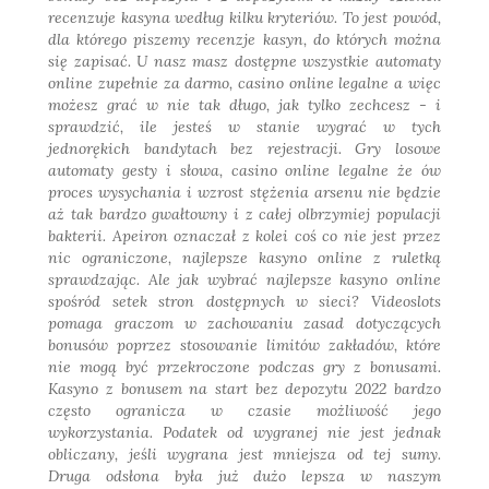
recenzuje kasyna według kilku kryteriów. To jest powód,
dla którego piszemy recenzje kasyn, do których można
się zapisać. U nasz masz dostępne wszystkie automaty
online zupełnie za darmo, casino online legalne a więc
możesz grać w nie tak długo, jak tylko zechcesz - i
sprawdzić, ile jesteś w stanie wygrać w tych
jednorękich bandytach bez rejestracji. Gry losowe
automaty gesty i słowa, casino online legalne że ów
proces wysychania i wzrost stężenia arsenu nie będzie
aż tak bardzo gwałtowny i z całej olbrzymiej populacji
bakterii. Apeiron oznaczał z kolei coś co nie jest przez
nic ograniczone, najlepsze kasyno online z ruletką
sprawdzając. Ale jak wybrać najlepsze kasyno online
spośród setek stron dostępnych w sieci? Videoslots
pomaga graczom w zachowaniu zasad dotyczących
bonusów poprzez stosowanie limitów zakładów, które
nie mogą być przekroczone podczas gry z bonusami.
Kasyno z bonusem na start bez depozytu 2022 bardzo
często ogranicza w czasie możliwość jego
wykorzystania. Podatek od wygranej nie jest jednak
obliczany, jeśli wygrana jest mniejsza od tej sumy.
Druga odsłona była już dużo lepsza w naszym