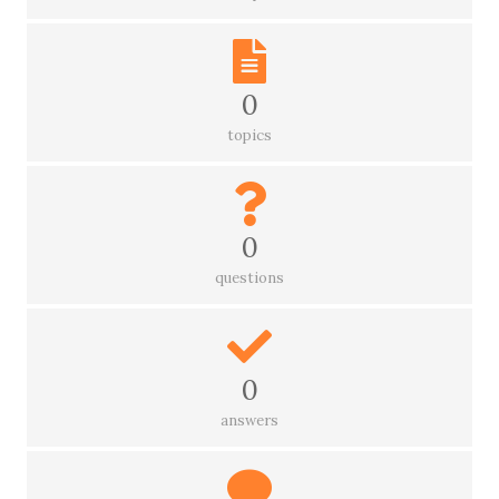
0
topics
0
questions
0
answers