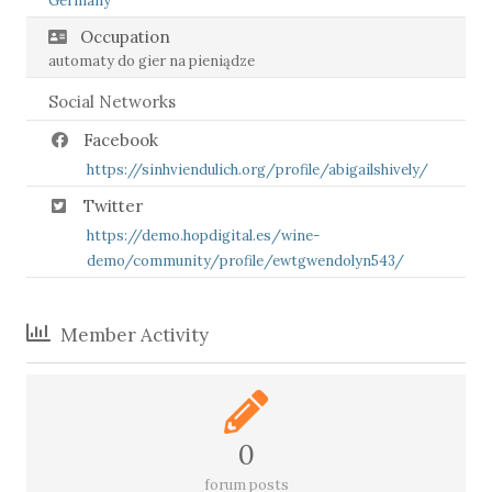
Germany
Occupation
automaty do gier na pieniądze
Social Networks
Facebook
https://sinhviendulich.org/profile/abigailshively/
Twitter
https://demo.hopdigital.es/wine-
demo/community/profile/ewtgwendolyn543/
Member Activity
0
forum posts