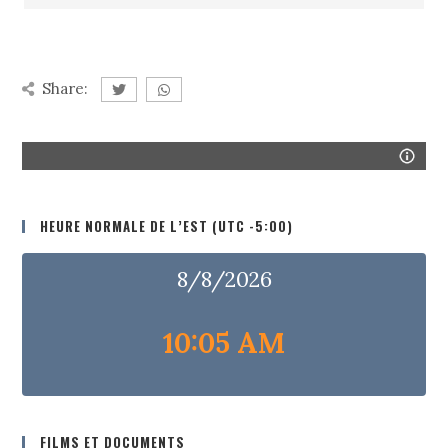
Share:
HEURE NORMALE DE L’EST (UTC -5:00)
8/8/2026
10:05 AM
FILMS ET DOCUMENTS