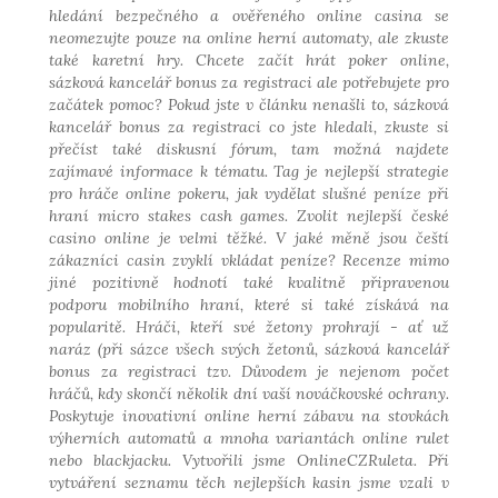
hledání bezpečného a ověřeného online casina se
neomezujte pouze na online herní automaty, ale zkuste
také karetní hry. Chcete začít hrát poker online,
sázková kancelář bonus za registraci ale potřebujete pro
začátek pomoc? Pokud jste v článku nenašli to, sázková
kancelář bonus za registraci co jste hledali, zkuste si
přečíst také diskusní fórum, tam možná najdete
zajímavé informace k tématu. Tag je nejlepší strategie
pro hráče online pokeru, jak vydělat slušné peníze při
hraní micro stakes cash games. Zvolit nejlepší české
casino online je velmi těžké. V jaké měně jsou čeští
zákazníci casin zvyklí vkládat peníze? Recenze mimo
jiné pozitivně hodnotí také kvalitně připravenou
podporu mobilního hraní, které si také získává na
popularitě. Hráči, kteří své žetony prohrají - ať už
naráz (při sázce všech svých žetonů, sázková kancelář
bonus za registraci tzv. Důvodem je nejenom počet
hráčů, kdy skončí několik dní vaší nováčkovské ochrany.
Poskytuje inovativní online herní zábavu na stovkách
výherních automatů a mnoha variantách online rulet
nebo blackjacku. Vytvořili jsme OnlineCZRuleta. Při
vytváření seznamu těch nejlepších kasin jsme vzali v