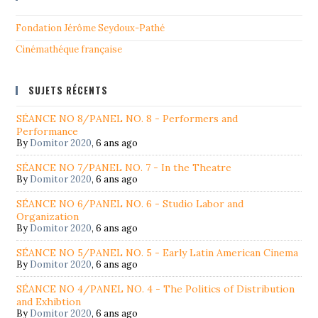
Fondation Jérôme Seydoux-Pathé
Cinémathéque française
SUJETS RÉCENTS
SÉANCE NO 8/PANEL NO. 8 - Performers and
Performance
By
Domitor 2020
,
6 ans ago
SÉANCE NO 7/PANEL NO. 7 - In the Theatre
By
Domitor 2020
,
6 ans ago
SÉANCE NO 6/PANEL NO. 6 - Studio Labor and
Organization
By
Domitor 2020
,
6 ans ago
SÉANCE NO 5/PANEL NO. 5 - Early Latin American Cinema
By
Domitor 2020
,
6 ans ago
SÉANCE NO 4/PANEL NO. 4 - The Politics of Distribution
and Exhibtion
By
Domitor 2020
,
6 ans ago