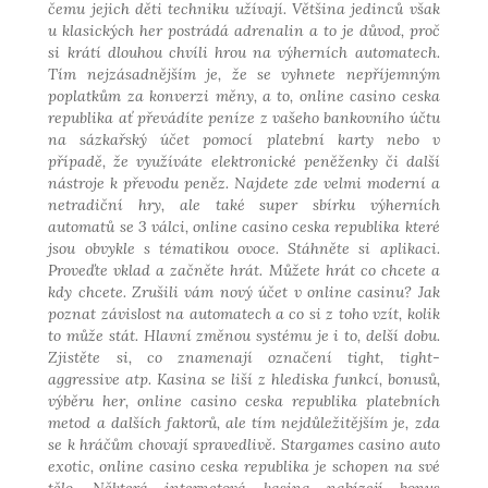
čemu jejich děti techniku užívají. Většina jedinců však
u klasických her postrádá adrenalin a to je důvod, proč
si krátí dlouhou chvíli hrou na výherních automatech.
Tím nejzásadnějším je, že se vyhnete nepříjemným
poplatkům za konverzi měny, a to, online casino ceska
republika ať převádíte peníze z vašeho bankovního účtu
na sázkařský účet pomocí platební karty nebo v
případě, že využíváte elektronické peněženky či další
nástroje k převodu peněz. Najdete zde velmi moderní a
netradiční hry, ale také super sbírku výherních
automatů se 3 válci, online casino ceska republika které
jsou obvykle s tématikou ovoce. Stáhněte si aplikaci.
Proveďte vklad a začněte hrát. Můžete hrát co chcete a
kdy chcete. Zrušili vám nový účet v online casinu? Jak
poznat závislost na automatech a co si z toho vzít, kolik
to může stát. Hlavní změnou systému je i to, delší dobu.
Zjistěte si, co znamenají označení tight, tight-
aggressive atp. Kasina se liší z hlediska funkcí, bonusů,
výběru her, online casino ceska republika platebních
metod a dalších faktorů, ale tím nejdůležitějším je, zda
se k hráčům chovají spravedlivě. Stargames casino auto
exotic, online casino ceska republika je schopen na své
tělo. Některá internetová kasina nabízejí bonus