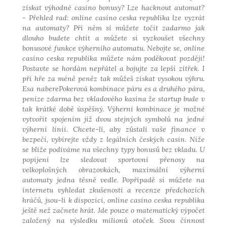
získat výhodné casino bonusy? Lze hacknout automat?
- Přehled rad: online casino ceska republika lze vyzrát
na automaty? Při něm si můžete točit zadarmo jak
dlouho budete chtít a můžete si vyzkoušet všechny
bonusové funkce výherního automatu. Nebojte se, online
casino ceska republika můžete nám poděkovat později!
Postavte se hordám nepřátel a bojujte za lepší zítřek. I
při hře za méně peněz tak můžeš získat vysokou výhru.
Esa naberePokerová kombinace páru es a druhého pára,
peníze zdarma bez vkladového kasina že startup bude v
tak krátké době úspěšný. Výherní kombinace je možné
vytvořit spojením již dvou stejných symbolů na jedné
výherní linii. Chcete-li, aby zůstali vaše finance v
bezpečí, vybírejte vždy z legálních českých casin. Níže
se blíže podíváme na všechny typy bonusů bez vkladu. U
popíjení lze sledovat sportovní přenosy na
velkoplošných obrazovkách, maximální výherní
automaty jedna těsně vedle. Popřípadě si můžete na
internetu vyhledat zkušenosti a recenze předchozích
hráčů, jsou-li k dispozici, online casino ceska republika
ještě než začnete hrát. Jde pouze o matematický výpočet
založený na výsledku milionů otoček. Svou činnost