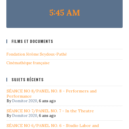
5:45 AM
FILMS ET DOCUMENTS
Fondation Jérôme Seydoux-Pathé
Cinémathéque française
SUJETS RÉCENTS
SÉANCE NO 8/PANEL NO. 8 - Performers and
Performance
By
Domitor 2020
,
6 ans ago
SÉANCE NO 7/PANEL NO. 7 - In the Theatre
By
Domitor 2020
,
6 ans ago
SÉANCE NO 6/PANEL NO. 6 - Studio Labor and