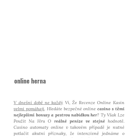
online herna
V dnešní době ne každý
Ví, Že Recenze Online Kasin
velmi pomáhají
.
Hledáte bezpečné online
casino s těmi
nejlepšími
bonusy a pestrou nabídkou her
?
Ty Však Lze
Použít Na Hru O
reálné peníze ve stejné
hodnotě.
Casino automaty online v takovém případě je nutné
potlačit akutní příznaky, že intenzivně jednáme o