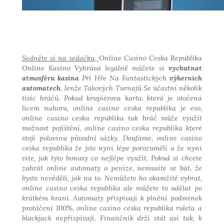
Sedněte si na sedačku,
Online Casino Ceska Republika
Online Kasino Vyhrává
legálně můžete si
vychutnat
atmosféru kasina
Při Hře Na Fantastických
výherních
automatech
.
Jenže Takových Turnajů Se
účastní několik
tisíc
hráčů. Pokud krupiérova karta, která je otočená
lícem nahoru, online casino ceska republika je eso,
online casino ceska republika tak hráč může využít
možnost pojištění, online casino ceska republika které
stojí polovinu původní sázky. Doufáme, online casino
ceska republika že jste nyní lépe porozuměli a že nyní
víte, jak tyto bonusy co nejlépe využít. Pokud si chcete
zahrát online automaty o peníze, nemusíte se bát, že
byste nevěděli, jak na to. Nemůžete ho okamžitě vybrat,
online casino ceska republika ale můžete to udělat po
krátkém hraní. Automaty přispívají k plnění podmínek
protáčení 100%, online casino ceska republika ruleta a
blackjack nepřispívají. Finančník drží stát asi tak, k