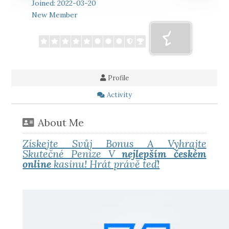
Joined: 2022-03-20
New Member
Profile
Activity
About Me
Získejte Svůj Bonus A
Vyhrajte
Skutečné Peníze V
nejlepším českém
online
kasinu! Hrát právě teď!