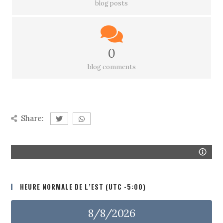
blog posts
0
blog comments
Share:
HEURE NORMALE DE L’EST (UTC -5:00)
8/8/2026