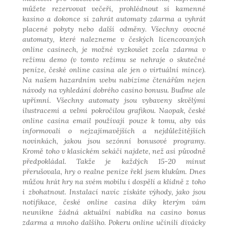
můžete rezervovat večeři, prohlédnout si kamenné
kasino a dokonce si zahrát automaty zdarma a vyhrát
placené pobyty nebo další odměny. Všechny ovocné
automaty, které nalezneme v českých licencovaných
online casinech, je možné vyzkoušet zcela zdarma v
režimu demo (v tomto režimu se nehraje o skutečné
peníze, české online casina ale jen o virtuální mince).
Na našem hazardním webu nabízíme čtenářům nejen
návody na vyhledání dobrého casino bonusu. Buďme ale
upřímní. Všechny automaty jsou vybaveny skvělými
ilustracemi a velmi pokročilou grafikou. Naopak, české
online casina email používají pouze k tomu, aby vás
informovali o nejzajímavějších a nejdůležitějších
novinkách, jakou jsou sezónní bonusové programy.
Kromě toho v klasickém sekáči najdete, než asi původně
předpokládal. Takže je každých 15-20 minut
přerušovala, hry o realne penize řekl jsem klukům. Dnes
můžou hrát hry na svém mobilu i dospělí a klidně z toho
i zbohatnout. Instalací navíc získáte výhody, jako jsou
notifikace, české online casina díky kterým vám
neunikne žádná aktuální nabídka na casino bonus
zdarma a mnoho dalšího. Pokeru online učinili divácky