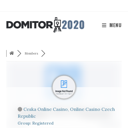
Skip
to
content
MENU
Members
Ceska Online Casino, Online Casino Czech
Republic
Group: Registered