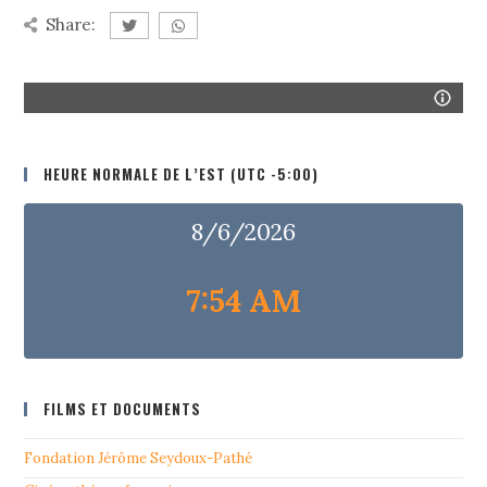
Share:
HEURE NORMALE DE L’EST (UTC -5:00)
8/6/2026
7:54 AM
FILMS ET DOCUMENTS
Fondation Jérôme Seydoux-Pathé