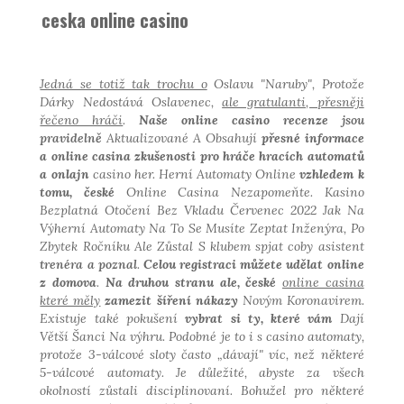
ceska online casino
Jedná se totiž tak trochu o
Oslavu "naruby", Protože
Dárky Nedostává Oslavenec,
ale gratulanti, přesněji
řečeno hráči
.
Naše online casino recenze
jsou
pravidelně
Aktualizované A Obsahují
přesné informace
a online
casina zkušenosti pro hráče
hracích automatů
a onlajn
casino her
.
Herní Automaty Online
vzhledem k
tomu, české
Online Casina Nezapomeňte
.
Kasino
Bezplatná Otočení
Bez Vkladu Červenec 2022 Jak
Na
Výherní Automaty Na To Se
Musíte Zeptat Inženýra, Po
Zbytek Ročníku Ale Zůstal S
klubem spjat coby asistent
trenéra a poznal
.
Celou registraci můžete
udělat online
z domova
.
Na druhou stranu ale, české
online casina
které měly
zamezit šíření nákazy
Novým Koronavirem
.
Existuje také pokušení
vybrat si ty, které vám
Dají
Větší Šanci Na
výhru. Podobné je to i s casino automaty,
protože 3-válcové sloty často „dávají" víc, než některé
5-válcové automaty. Je důležité, abyste za všech
okolností zůstali disciplinovaní. Bohužel pro některé