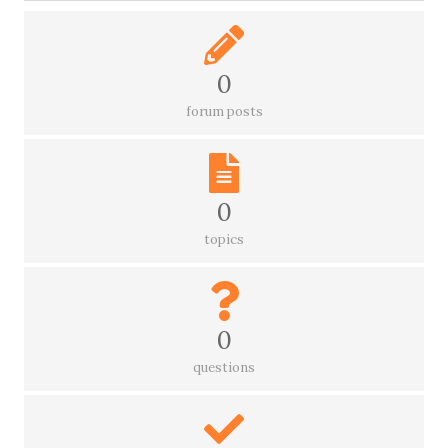
0
forum posts
0
topics
0
questions