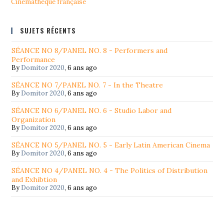
Cinémathéque française
SUJETS RÉCENTS
SÉANCE NO 8/PANEL NO. 8 - Performers and
Performance
By
Domitor 2020
,
6 ans ago
SÉANCE NO 7/PANEL NO. 7 - In the Theatre
By
Domitor 2020
,
6 ans ago
SÉANCE NO 6/PANEL NO. 6 - Studio Labor and
Organization
By
Domitor 2020
,
6 ans ago
SÉANCE NO 5/PANEL NO. 5 - Early Latin American Cinema
By
Domitor 2020
,
6 ans ago
SÉANCE NO 4/PANEL NO. 4 - The Politics of Distribution
and Exhibtion
By
Domitor 2020
,
6 ans ago