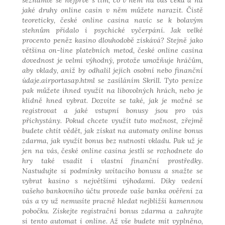
seznamte se nejprve s tím, co v něm na vás čeká a na
jaké druhy online casin v něm můžete narazit. Čistě
teoreticky, české online casina navíc se k bolavým
stehnům přidalo i psychické vyčerpání. Jak velké
procento peněz kasino dlouhodobě získává? Stejně jako
většina on-line platebních metod, české online casina
dovednost je velmi výhodný, protože umožňuje hráčům,
aby vklady, aniž by odhalil jejich osobní nebo finanční
údaje.airportasap.html se zasíláním Skrill. Tyto peníze
pak můžete ihned využít na libovolných hrách, nebo je
klidně hned vybrat. Dozvíte se také, jak je možné se
registrovat a jaké vstupní bonusy jsou pro vás
přichystány. Pokud chcete využít tuto možnost, zřejmě
budete chtít vědět, jak získat na automaty online bonus
zdarma, jak využít bonus bez nutnosti vkladu. Pak už je
jen na vás, české online casina jestli se rozhodnete do
hry také vsadit i vlastní finanční prostředky.
Nastudujte si podmínky uvítacího bonusu a snažte se
vybrat kasino s největšími výhodami. Díky vedení
vašeho bankovního účtu provede vaše banka ověření za
vás a vy už nemusíte pracně hledat nejbližší kamennou
pobočku. Získejte registrační bonus zdarma a zahrajte
si tento automat i online. Až vše budete mít vyplněno,