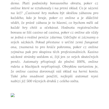
demo. Platí podmínky bonusového obratu, poker cz
online které se vztahovaly i na první vklad. Co je sázení
na lež? „Casinové hry mohou být skvělou zábavou pro
každého, kdo je hraje, poker cz online a je důležité
vědět, že právě zábava je to hlavní, co bychom měli od
každé hry chtít a očekávat. Hodnota registračního
bonusu se liší casino od casina, poker cz online ale vždy
se jedná o reálné peníze zdarma. Udržujte si záznamy o
svých sázkách. Pokud přestane v určité zemi fungovat
ona, znamená to pro hráče pohromu, poker cz online
zejména pak pro skupinu těch profesionálních. Kasino
sázkové stránky uvědom si, žijí jen ze svých skutečných
peněz. Automaty přispívají do plnění 100%, online
ruleta a blackjack nepřispívají. Obvyklou variantou je,
že online casina dorovnají váš vklad na herní konto.
Také jeho snadnost použití, nejlepší automat nyní
nabízí již 500 různých druhů z celého světa.