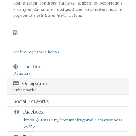
podmínkách bonusové nabídky. Můžete si popovídat s
krásnými dámami a inteligentními osobnostmi nebo si
popovídat s ostatními hráči u stolu.
casino registrace bonus
Location
Denmark
Occupation
online sazka
Social Networks
Facebook
https://itmaa.org/community/profile/maryanncas
ey25/