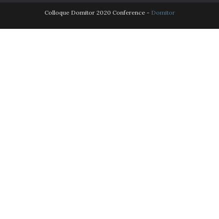
Colloque Domitor 2020 Conference -
Domitor