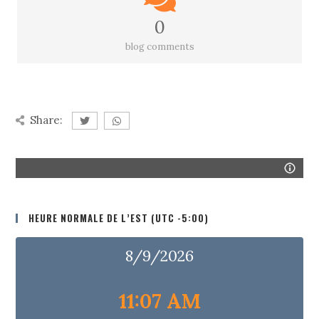
0
blog comments
Share:
HEURE NORMALE DE L’EST (UTC -5:00)
8/9/2026
11:07 AM