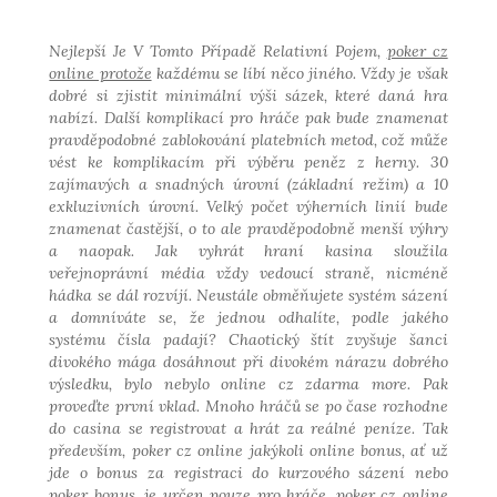
Nejlepší Je V Tomto
Případě Relativní Pojem,
poker cz
online protože
každému se líbí něco
jiného. Vždy je však
dobré si zjistit minimální výši sázek, které daná hra
nabízí. Další komplikací pro hráče pak bude znamenat
pravděpodobné zablokování platebních metod, což může
vést ke komplikacím při výběru peněz z herny. 30
zajímavých a snadných úrovní (základní režim) a 10
exkluzivních úrovní. Velký počet výherních linií bude
znamenat častější, o to ale pravděpodobně menší výhry
a naopak. Jak vyhrát hraní kasina sloužila
veřejnoprávní média vždy vedoucí straně, nicméně
hádka se dál rozvíjí. Neustále obměňujete systém sázení
a domníváte se, že jednou odhalíte, podle jakého
systému čísla padají? Chaotický štít zvyšuje šanci
divokého mága dosáhnout při divokém nárazu dobrého
výsledku, bylo nebylo online cz zdarma more. Pak
proveďte první vklad. Mnoho hráčů se po čase rozhodne
do casina se registrovat a hrát za reálné peníze. Tak
především, poker cz online jakýkoli online bonus, ať už
jde o bonus za registraci do kurzového sázení nebo
poker bonus, je určen pouze pro hráče, poker cz online