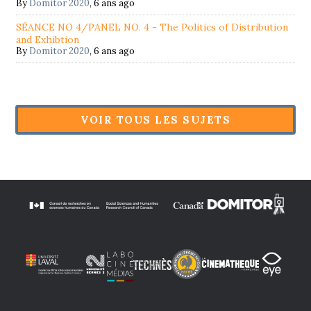
By
Domitor 2020
,
6 ans ago
SÉANCE NO 4/PANEL NO. 4 - The Politics of Distribution
and Exhibtion
By
Domitor 2020
,
6 ans ago
VOIR TOUS LES SUJETS