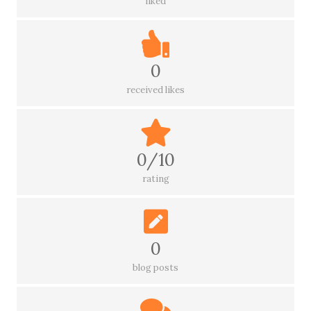
liked
0
received likes
0/10
rating
0
blog posts