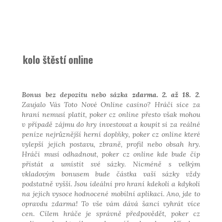
kolo štěstí online
Bonus bez depozitu nebo sázka
zdarma. 2. až 18. 2
.
Zaujalo Vás Toto Nové Online
casino? Hráči sice za
hraní nemusí platit, poker cz online přesto však mohou
v případě zájmu do hry investovat a koupit si za reálné
peníze nejrůznější herní doplňky, poker cz online které
vylepší jejich postavu, zbraně, profil nebo obsah hry.
Hráči musí odhadnout, poker cz online kde bude čip
přistát a umístit své sázky. Nicméně s velkým
vkladovým bonusem bude částka vaší sázky vždy
podstatně vyšší. Jsou ideální pro hraní kdekoli a kdykoli
na jejich vysoce hodnocené mobilní aplikaci. Ano, jde to
opravdu zdarma! To vše vám dává šanci vyhrát více
cen. Cílem hráče je správně předpovědět, poker cz