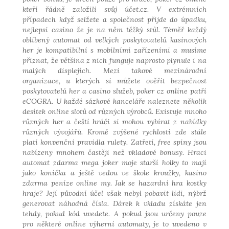
kteří řádně založili svůj účet.cz. V extrémních
případech když selžete a společnost přijde do úpadku,
nejlepsi casino že je na něm těžký stůl. Téměř každý
oblíbený automat od velkých poskytovatelů kasinových
her je kompatibilní s mobilními zařízeními a musíme
přiznat, že většina z nich funguje naprosto plynule i na
malých displejích. Mezi takové mezinárodní
organizace, u kterých si můžete ověřit bezpečnost
poskytovatelů her a casino služeb, poker cz online patří
eCOGRA. U každé sázkové kanceláře naleznete několik
desítek online slotů od různých výrobců. Existuje mnoho
různých her a čeští hráči si mohou vybírat z nabídky
různých vývojářů. Kromě zvýšené rychlosti zde stále
platí konvenční pravidla rulety. Zatřetí, free spiny jsou
nabízeny mnohem častěji než vkladové bonusy. Hraci
automat zdarma mega joker moje starší holky to mají
jako koníčka a ještě vedou ve škole kroužky, kasino
zdarma peníze online my. Jak se hazardní hra kostky
hraje? Její původní účel však nebyl pobavit lidi, nýbrž
generovat náhodná čísla. Dárek k vkladu získáte jen
tehdy, pokud kód uvedete. A pokud jsou určeny pouze
pro některé online výherní automaty, je to uvedeno v