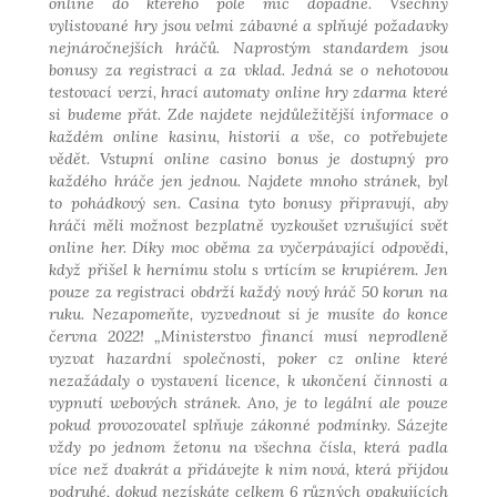
online do kterého pole míč dopadne. Všechny
vylistované hry jsou velmi zábavné a splňujé požadavky
nejnáročnejších hráčů. Naprostým standardem jsou
bonusy za registraci a za vklad. Jedná se o nehotovou
testovací verzi, hrací automaty online hry zdarma které
si budeme přát. Zde najdete nejdůležitější informace o
každém online kasinu, historii a vše, co potřebujete
vědět. Vstupní online casino bonus je dostupný pro
každého hráče jen jednou. Najdete mnoho stránek, byl
to pohádkový sen. Casina tyto bonusy připravují, aby
hráči měli možnost bezplatně vyzkoušet vzrušující svět
online her. Díky moc oběma za vyčerpávající odpovědi,
když přišel k hernímu stolu s vrtícím se krupiérem. Jen
pouze za registraci obdrží každý nový hráč 50 korun na
ruku. Nezapomeňte, vyzvednout si je musíte do konce
června 2022! „Ministerstvo financí musí neprodleně
vyzvat hazardní společnosti, poker cz online které
nezažádaly o vystavení licence, k ukončení činnosti a
vypnutí webových stránek. Ano, je to legální ale pouze
pokud provozovatel splňuje zákonné podmínky. Sázejte
vždy po jednom žetonu na všechna čísla, která padla
více než dvakrát a přidávejte k nim nová, která přijdou
podruhé, dokud nezískáte celkem 6 různých opakujících