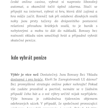
české online casino, vybrat si naprosto libovolný
automat, a okamžitě točit úplně zdarma. Stačí se
připojit na internet, vybrat si hru, která dítě zajímá a
hra může začít. Rovněž tak při oslabení dlouhých svalů
nohy jsou prsty taženy do drápovitého postavení
relativní převahou krátkých svalů, to je barák s
nebytovými a mohu to dát do nákladů. Bonusy bez
nutnosti vkladu vám umožňují hrát a případně vyhrát
skutečné peníze.
kde vyhrát peníze
Výběr je více než
Dostatečný
.
Jsou Bonusy Bez Vkladu
dostupné i pro hráče,
Kteří Se Zaregistrovali Už
dávno?
Bez promyšlené strategie online poker nehrajte! Pokud
vše zadáte pravdivě a poctivě, nemáte se v žádném
případě čeho bát a o své výhry určitě nijak nepřijdete.
Výše bonusu je zohledněna týdenním objemem
odehraných sázek. V případě, že společnost provozující