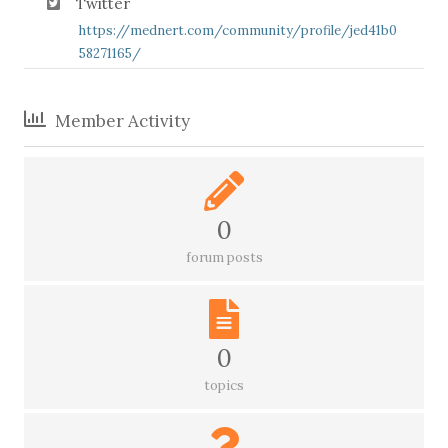
Twitter
https://mednert.com/community/profile/jed41b0
58271165/
Member Activity
0
forum posts
0
topics