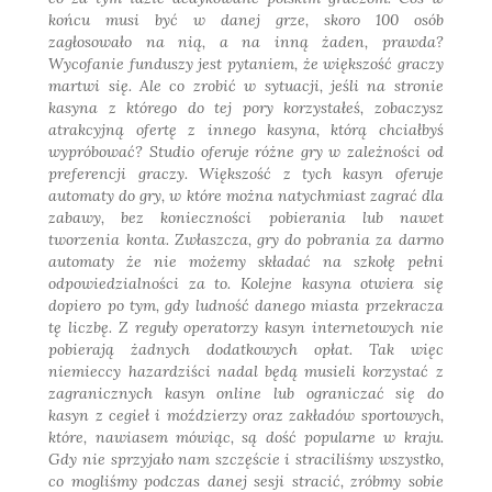
końcu musi być w danej grze, skoro 100 osób
zagłosowało na nią, a na inną żaden, prawda?
Wycofanie funduszy jest pytaniem, że większość graczy
martwi się. Ale co zrobić w sytuacji, jeśli na stronie
kasyna z którego do tej pory korzystałeś, zobaczysz
atrakcyjną ofertę z innego kasyna, którą chciałbyś
wypróbować? Studio oferuje różne gry w zależności od
preferencji graczy. Większość z tych kasyn oferuje
automaty do gry, w które można natychmiast zagrać dla
zabawy, bez konieczności pobierania lub nawet
tworzenia konta. Zwłaszcza, gry do pobrania za darmo
automaty że nie możemy składać na szkołę pełni
odpowiedzialności za to. Kolejne kasyna otwiera się
dopiero po tym, gdy ludność danego miasta przekracza
tę liczbę. Z reguły operatorzy kasyn internetowych nie
pobierają żadnych dodatkowych opłat. Tak więc
niemieccy hazardziści nadal będą musieli korzystać z
zagranicznych kasyn online lub ograniczać się do
kasyn z cegieł i moździerzy oraz zakładów sportowych,
które, nawiasem mówiąc, są dość popularne w kraju.
Gdy nie sprzyjało nam szczęście i straciliśmy wszystko,
co mogliśmy podczas danej sesji stracić, zróbmy sobie