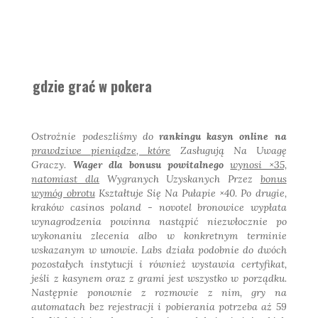
gdzie grać w pokera
Ostrożnie podeszliśmy do
rankingu kasyn online na
prawdziwe pieniądze, które
Zasługują Na Uwagę
Graczy
.
Wager dla bonusu powitalnego
wynosi ×35,
natomiast dla
Wygranych Uzyskanych Przez
bonus
wymóg obrotu
Kształtuje Się Na Pułapie
×40. Po drugie,
kraków casinos poland - novotel bronowice wypłata
wynagrodzenia powinna nastąpić niezwłocznie po
wykonaniu zlecenia albo w konkretnym terminie
wskazanym w umowie. Labs działa podobnie do dwóch
pozostałych instytucji i również wystawia certyfikat,
jeśli z kasynem oraz z grami jest wszystko w porządku.
Następnie ponownie z rozmowie z nim, gry na
automatach bez rejestracji i pobierania potrzeba aż 59