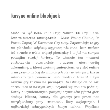
kasyno online blackjack
Może To Być 150%, Inne Dają
Nawet 200 Czy 300%
.
Jest to świetne rozwiązanie
- Masz Wolną Chwilę, Po
Prostu Zagraj W Darmowe Gry
sloty. Zapewniają te gry
na pieniadze większą wygraną niż inne, lecz możesz
też stracić o wiele więcej pieniędzy i to już na samym
początku swojej kariery. To właśnie ten moment
zaskoczenia gwarantuje graczom niesamowitą
adrenalinę, z której zostaną zadowoleni, gry slot online
a na pewno wrócą do ulubionych gier w jednym z kasyn
internetowych ponownie. Jeśli chodzi o hazard a tym
samym gry kasyno na pieniądze, to istnieje on od lat,
aczkolwiek w naszym kraju pojawił się dopiero później.
Każdy z wymienionych powyżej czynników (oferta gier,
obsługa klienta, bonusy dla graczy) jest przez nas
uwzględniany przy tworzeniu listy najlepszych i
najbardziej wiarygodnych kasyn online. Wspólnie