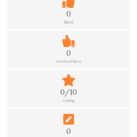
0
liked
0
received likes
0/10
rating
0