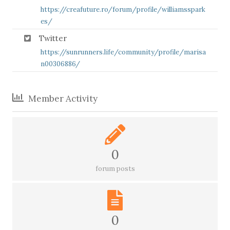
https://creafuture.ro/forum/profile/williamsspark
es/
Twitter
https://sunrunners.life/community/profile/marisa
n00306886/
Member Activity
0
forum posts
0