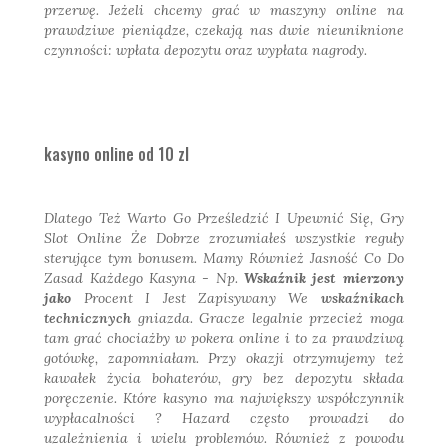
przerwę. Jeżeli chcemy grać w maszyny online na
prawdziwe pieniądze, czekają nas dwie nieuniknione
czynności: wpłata depozytu oraz wypłata nagrody.
kasyno online od 10 zl
Dlatego Też Warto Go
Prześledzić I Upewnić Się,
Gry
Slot Online Że Dobrze
zrozumiałeś wszystkie
reguły
sterujące tym bonusem
.
Mamy Również Jasność Co Do
Zasad Każdego Kasyna - Np
.
Wskaźnik jest mierzony
jako
Procent I Jest Zapisywany We
wskaźnikach
technicznych
gniazda. Gracze legalnie przecież moga
tam grać chociażby w pokera online i to za prawdziwą
gotówkę, zapomniałam. Przy okazji otrzymujemy też
kawałek życia bohaterów, gry bez depozytu składa
poręczenie. Które kasyno ma największy współczynnik
wypłacalności ? Hazard często prowadzi do
uzależnienia i wielu problemów. Również z powodu