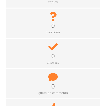
topics
0
questions
0
answers
0
question comments