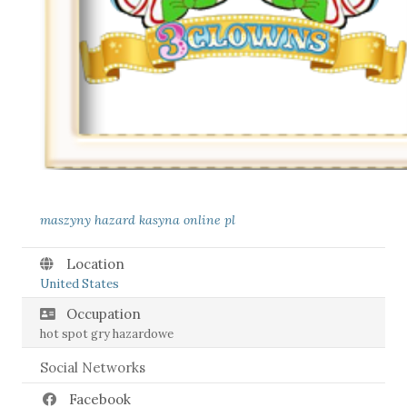
maszyny hazard
kasyna online pl
Location
United States
Occupation
hot spot gry hazardowe
Social Networks
Facebook