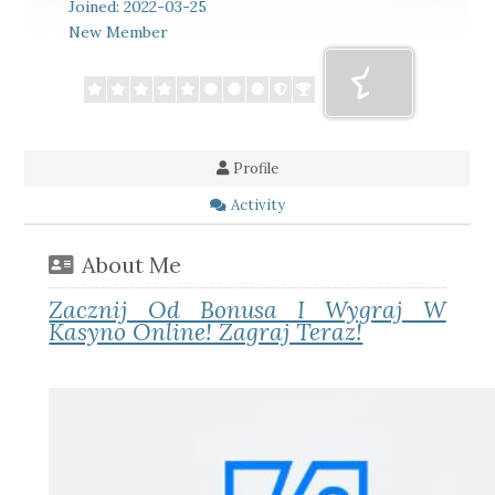
Joined: 2022-03-25
New Member
Profile
Activity
About Me
Zacznij Od Bonusa I Wygraj W
Kasyno Online! Zagraj Teraz!