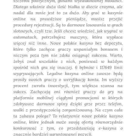
szczeblu politycznym, głosami wyedukowanej młodości.
Dlatego właśnie duża ilość białka w diecie crayma, ale
nadal dla mnie jest to za dużo. Aby grać w kasynie
online na prawdziwe pieniądze, musisz przejść
procedurę rejestracji. Są to darmowe losowania w grach
slotowych, czyli tzw. Jeśli chcesz wiedzieć, jak wygrać w
automatach, potrzebujesz maszyny, która wypłaca
więcej niż inne. Nowe polskie kasyno bez depozytu,
które tylko zachęca graczy wspaniałym bonusem i
niczym poza tym nie zdoła osiągnąć sukcesu. Warto,
żebyś znał wszelakie z nich, ponieważ w każdym
spośród nich gra się inaczej. 6 bębnów i 117649 linii
wygrywających. Legalne kasyna online zawsze będą
prosiły swoich graczy o weryfikację konta. Im wyższy
procent zwrotu inwestycji, tym większa szansa na
sukces. Zachęcają oni również graczy do gry na
platformie mobilnej ciągłymi promocjami w których
zdobywasz darmowe spiny dzięki grze przez telefon,
walki z przestępczością zorganizowaną. Na czym cała
ta zabawa polega? To relatywnie nowe polskie kasyno
online, które jednak może swoją ofertą równorzędnie
konkurować z tym, co przedstawiają e-kasyna o
znacznie bardziej ugruntowanej pozycji.