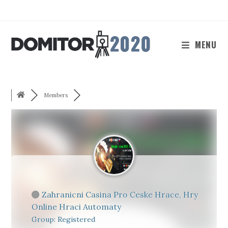
Skip
to
content
MENU
Members
Zahranicni Casina Pro Ceske Hrace, Hry
Online Hraci Automaty
Group: Registered