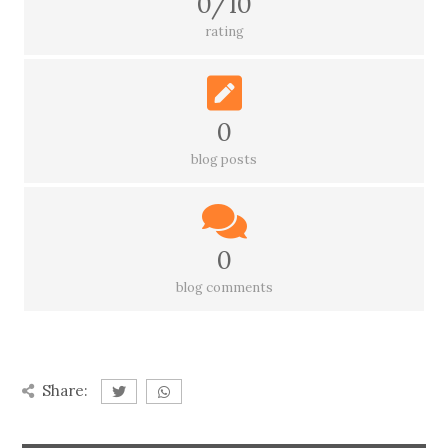
0/10
rating
0
blog posts
0
blog comments
Share: