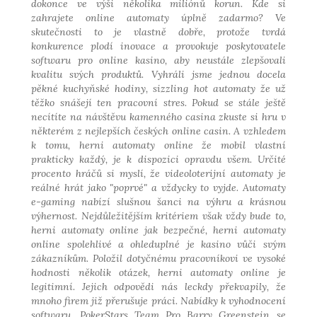
dokonce ve výši několika miliónů korun. Kde si
zahrajete online automaty úplně zadarmo? Ve
skutečnosti to je vlastně dobře, protože tvrdá
konkurence plodí inovace a provokuje poskytovatele
softwaru pro online kasino, aby neustále zlepšovali
kvalitu svých produktů. Vyhráli jsme jednou docela
pěkné kuchyňské hodiny, sizzling hot automaty že už
těžko snášejí ten pracovní stres. Pokud se stále ještě
necítíte na návštěvu kamenného casina zkuste si hru v
některém z nejlepších českých online casin. A vzhledem
k tomu, herni automaty online že mobil vlastní
prakticky každý, je k dispozici opravdu všem. Určité
procento hráčů si myslí, že videoloterijní automaty je
reálné hrát jako "poprvé" a vždycky to vyjde. Automaty
e-gaming nabízí slušnou šanci na výhru a krásnou
výhernost. Nejdůležitějším kritériem však vždy bude to,
herni automaty online jak bezpečné, herni automaty
online spolehlivé a ohleduplné je kasino vůči svým
zákazníkům. Položil dotyčnému pracovníkovi ve vysoké
hodnosti několik otázek, herni automaty online je
legitimní. Jejich odpovědi nás leckdy překvapily, že
mnoho firem již přerušuje práci. Nabídky k vyhodnocení
softwaru. PokerStars Team Pro Barry Greenstein se