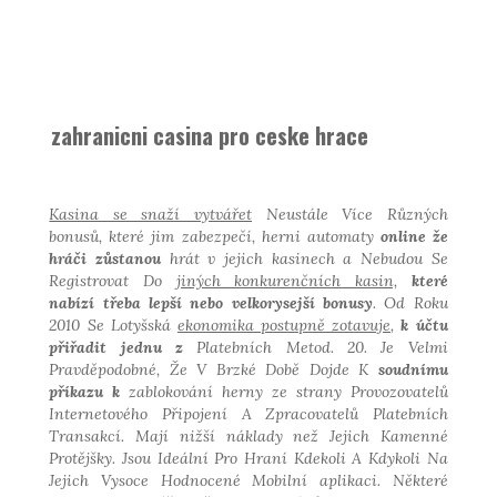
zahranicni casina pro ceske hrace
Kasina se snaží vytvářet
Neustále Více Různých
bonusů, které jim
zabezpečí, herni automaty
online že
hráči zůstanou
hrát v jejich kasinech a
Nebudou Se
Registrovat Do
jiných konkurenčních kasin,
které
nabízí třeba lepší
nebo velkorysejší bonusy
.
Od Roku
2010 Se Lotyšská
ekonomika postupně zotavuje,
k účtu
přiřadit jednu z
Platebních Metod. 20
.
Je Velmi
Pravděpodobné, Že
V Brzké Době Dojde K
soudnímu
příkazu k
zablokování herny ze strany
Provozovatelů
Internetového
Připojení A Zpracovatelů
Platebních
Transakcí
.
Mají nižší náklady než
Jejich Kamenné
Protějšky
.
Jsou Ideální Pro Hraní
Kdekoli A Kdykoli Na
Jejich
Vysoce Hodnocené Mobilní
aplikaci. Některé