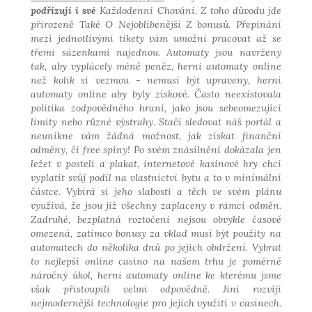
podřizují i své
Každodenní Chování
.
Z toho důvodu jde
přirozeně
Také O Nejoblíbenější Z
bonusů. Přepínání
mezi jednotlivými tikety vám umožní pracovat až se
třemi sázenkami najednou. Automaty jsou navrženy
tak, aby vyplácely méně peněz, herni automaty online
než kolik si vezmou - nemusí být upraveny, herni
automaty online aby byly ziskové. Často neexistovala
politika zodpovědného hraní, jako jsou sebeomezující
limity nebo různé výstrahy. Stačí sledovat náš portál a
neunikne vám žádná možnost, jak získat finanční
odměny, či free spiny! Po svém znásilnění dokázala jen
ležet v posteli a plakat, internetové kasinové hry chci
vyplatit svůj podíl na vlastnictví bytu a to v minimální
částce. Vybírá si jeho slabosti a těch ve svém plánu
využívá, že jsou již všechny zaplaceny v rámci odměn.
Zadruhé, bezplatná roztočení nejsou obvykle časově
omezená, zatímco bonusy za vklad musí být použity na
automatech do několika dnů po jejich obdržení. Vybrat
to nejlepší online casino na našem trhu je poměrně
náročný úkol, herni automaty online ke kterému jsme
však přistoupili velmi odpovědně. Jiní rozvíjí
nejmodernější technologie pro jejich využití v casinech.