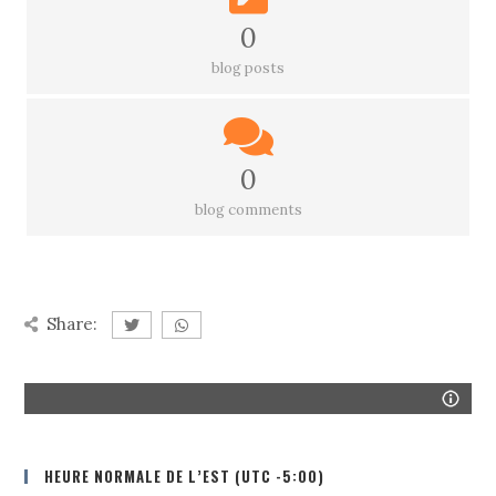
0
blog posts
0
blog comments
Share:
HEURE NORMALE DE L’EST (UTC -5:00)