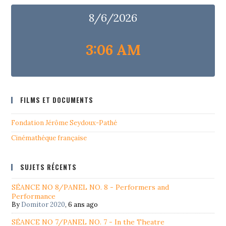
8/6/2026
3:06 AM
FILMS ET DOCUMENTS
Fondation Jérôme Seydoux-Pathé
Cinémathéque française
SUJETS RÉCENTS
SÉANCE NO 8/PANEL NO. 8 - Performers and
Performance
By
Domitor 2020
,
6 ans ago
SÉANCE NO 7/PANEL NO. 7 - In the Theatre