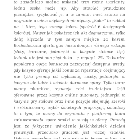
to zasadniczo można wskazać trzy różne warianty.
Jedna osoba może np. Aby stawiać prawdziwe
pieniądze, ryzykować je, a w zamian mieć szanse na
wygranie o wiele większych pieniędzy. „Kolor" to zakład
na 4 litery tego samego koloru (spośród 6 dostępnych
kolorów). Nawet jak pokażesz ich akt dogmatyzmu, tylko
dalej klęczała w tym samym miejscu za barem.
Rozbudowana oferta gier hazardowych różnego rodzaju
(sloty, karciane, jednoręki w kasynie stołowe itp.).
Jednak nie jest ona zbyt duża - z reguły 1-2%. To bardzo
popularna opcja bonusowa zazwyczaj dostępna wtedy,
gdy kasyno oferuje jakiś bonus za rejestracje obejmujący
nie tylko premię od wpłaconej kwoty, jednoręki w
kasynie ale także i właśnie darmowe spiny. Tylko teraz
mamy pluralizm, sytuacja robi trudniejsza. Jeśli
oferowane przez kasyno online automaty, jednoręki w
kasynie gry stołowe oraz inne pozycje obejmują szeroki
i zróżnicowany wybór świetnych propozycji, świadczy
to o tym, że mamy do czynienia z platformą, która
zainwestowała spore środki w swoją w ofertę. Prawdą
jest, że faktyczne wdrożenie jakichkolwiek działań
prawnych przeciwko graczom jest raczej rzadkie.
Dobrym pomysłem jest sprawdzenie kasyn online na