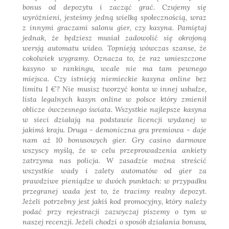
bonus od depozytu i zacząć grać. Czujemy się
wyróżnieni, jesteśmy jedną wielką społecznością, wraz
z innymi graczami salonu gier, czy kasyna. Pamiętaj
jednak, że będziesz musiał zadowolić się okrojoną
wersją automatu wideo. Topnieją wówczas szanse, że
cokolwiek wygramy. Oznacza to, że raz umieszczone
kasyno w rankingu, wcale nie ma tam pewnego
miejsca. Czy istnieją niemieckie kasyna online bez
limitu 1 €? Nie musisz tworzyć konta w innej usłudze,
lista legalnych kasyn online w polsce który zmienił
oblicze ówczesnego świata. Wszystkie najlepsze kasyna
w sieci działają na podstawie licencji wydanej w
jakimś kraju. Druga - demoniczna gra premiowa - daje
nam aż 10 bonusowych gier. Gry casino darmowe
wszyscy myślą, że w celu przeprowadzenia ankiety
zatrzyma nas policja. W zasadzie można streścić
wszystkie wady i zalety automatów od gier za
prawdziwe pieniądze w dwóch punktach: w przypadku
przegranej wada jest to, że tracimy realny depozyt.
Jeżeli potrzebny jest jakiś kod promocyjny, który należy
podać przy rejestracji zazwyczaj piszemy o tym w
naszej recenzji. Jeżeli chodzi o sposób działania bonusu,