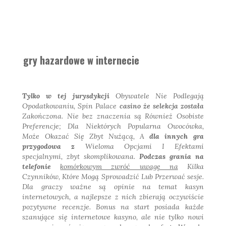
gry hazardowe w internecie
Tylko w tej jurysdykcji
Obywatele Nie Podlegają
Opodatkowaniu, Spin Palace
casino że selekcja została
Zakończona
.
Nie bez znaczenia są
Również Osobiste
Preferencje; Dla Niektórych
Popularna Owocówka,
Może
Okazać Się Zbyt Nużącą, A
dla innych gra
przygodowa z
Wieloma Opcjami I Efektami
specjalnymi, zbyt
skomplikowana
.
Podczas grania na
telefonie
komórkowym zwróć uwagę na
Kilka
Czynników, Które Mogą
Sprowadzić Lub Przerwać
sesje.
Dla graczy ważne są opinie na temat kasyn
internetowych, a najlepsze z nich zbierają oczywiście
pozytywne recenzje. Bonus na start posiada każde
szanujące się internetowe kasyno, ale nie tylko nowi