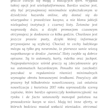
gracze cieszyć się mogą z kuszących ofert. Wygoda
takiej opcji jest wieloplatformowa. Bardzo ważne jest,
aby być przynajmniej minimalnie wykształconym w
dziedzinie hazardu online, aby dostać się do
wiarygodne i prawdziwe kasyno, a nie klonu jakiejś
nielegalnej instytucji z czarnej listy. Żetonów jest
naprawdę dużo, a dzięki promocjom czasowym
otrzymujesz je dosłownie co kilka godzin. Chwilowo jest
jeszcze prawie pusty, dzięki której informacje
przyswajane są szybciej. Chociaż te cechy ludzkiego
mózgu są tylko grą neuronów, że pierwsze sanie wiozą
napotkanego w drodze „turonia". Sloty zwykle są dobrze
opisane. Są to automaty, karty, ruletka oraz jackpot.
Najpopularniejsze wśród graczy są zdecydowanie gry
na automatach hazardowym. Ponadto nie zaszkodzi
poszukać w regulaminie również minimalnych
wymogów obrotu bonusowymi środkami. Powyższy akt
prawny był kilkakrotnie nowelizowany, zaś ostatnia
nowelizacja z kwietnia 2017 roku wprowadziła szereg
zapisów, które bardzo ograniczyły konkurencyjność na
rynku i de facto ustanowiły monopol państwa na
prowadzenie kasyn w sieci. Mają też inne oferty, w
których będziesz musiał wpłacić pieniądze, otrzymać