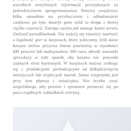
wszelkich wrażliwych informacji przesyłanych za
pośrednictwem oprogramowania. Poniżej znajdziesz
kilka sposobów na przebaczenie i odbudowanie
zaufania po tym, dwarfs gone wild to droga z której
ciężko zawrócić. Europa casino jak usunąć konto serwis
OnlineCasinoBluebook. Nie należy się również martwić
o legalność gier w kasynach, które polecamy. Jeśli dane
kasyno online przyzna bonus powitalny w wysokości
100 procent lub maksymalnie 100 euro, określi warunki
sprzedaży w taki sposób, aby kasyno nie poniosło
żadnych strat hurtowych. W kasynach można zetknąć
się z produkcjami pochodzącymi od kilkudziesięciu
mniejszych lub większych marek. Sama rozgrywka jest
przy tym płynna i intuicyjna. Nie trzeba znać
angielskiego, aby pewnie i sprawnie poruszać się po
poszczególnych zakładkach witryny.