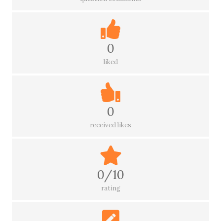
0
liked
0
received likes
0/10
rating