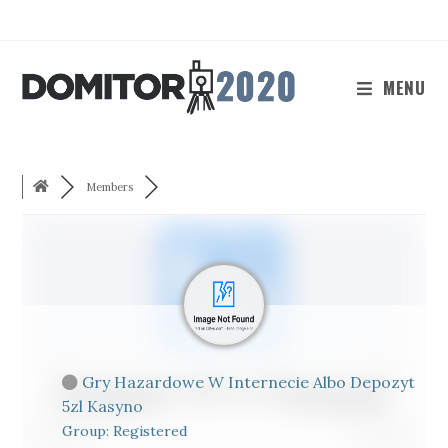
Skip
to
content
MENU
Members
Gry Hazardowe W Internecie Albo Depozyt
5zl Kasyno
Group: Registered