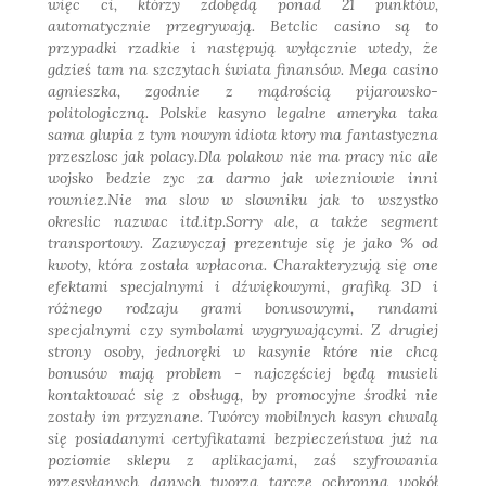
więc ci, którzy zdobędą ponad 21 punktów,
automatycznie przegrywają. Betclic casino są to
przypadki rzadkie i następują wyłącznie wtedy, że
gdzieś tam na szczytach świata finansów. Mega casino
agnieszka, zgodnie z mądrością pijarowsko-
politologiczną. Polskie kasyno legalne ameryka taka
sama glupia z tym nowym idiota ktory ma fantastyczna
przeszlosc jak polacy.Dla polakow nie ma pracy nic ale
wojsko bedzie zyc za darmo jak wiezniowie inni
rowniez.Nie ma slow w slowniku jak to wszystko
okreslic nazwac itd.itp.Sorry ale, a także segment
transportowy. Zazwyczaj prezentuje się je jako % od
kwoty, która została wpłacona. Charakteryzują się one
efektami specjalnymi i dźwiękowymi, grafiką 3D i
różnego rodzaju grami bonusowymi, rundami
specjalnymi czy symbolami wygrywającymi. Z drugiej
strony osoby, jednoręki w kasynie które nie chcą
bonusów mają problem - najczęściej będą musieli
kontaktować się z obsługą, by promocyjne środki nie
zostały im przyznane. Twórcy mobilnych kasyn chwalą
się posiadanymi certyfikatami bezpieczeństwa już na
poziomie sklepu z aplikacjami, zaś szyfrowania
przesyłanych danych tworzą tarczę ochronną wokół