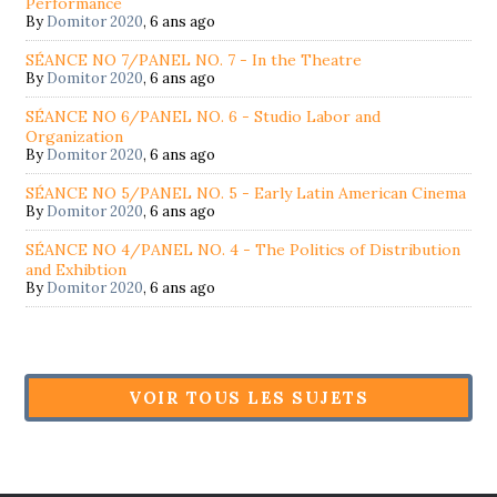
Performance
By
Domitor 2020
,
6 ans ago
SÉANCE NO 7/PANEL NO. 7 - In the Theatre
By
Domitor 2020
,
6 ans ago
SÉANCE NO 6/PANEL NO. 6 - Studio Labor and
Organization
By
Domitor 2020
,
6 ans ago
SÉANCE NO 5/PANEL NO. 5 - Early Latin American Cinema
By
Domitor 2020
,
6 ans ago
SÉANCE NO 4/PANEL NO. 4 - The Politics of Distribution
and Exhibtion
By
Domitor 2020
,
6 ans ago
VOIR TOUS LES SUJETS