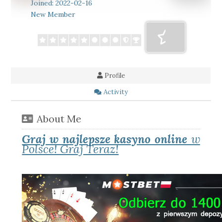
Joined: 2022-02-16
New Member
Profile
Activity
About Me
Graj w najlepsze kasyno online
w
Polsce! Graj Teraz!