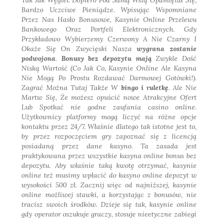
Bardzo
Uczciwe Pieniądze
.
Wpisując Wspomniane
Przez Nas
Hasło Bonusowe, Kasynie
Online Przelewu
Bankowego Oraz
Portfeli Elektronicznych
.
Gdy
Przykładowo Wybierzemy
Czerwony A Nie Czarny I
Okaże
Się On Zwycięski Nasza
wygrana zostanie
podwojona
.
Bonusy bez depozytu mają
Zwykle Dość
Niską Wartość
(
Co Jak Co, Kasynie Online Ale
Kasyna
Nie Mogą Po Prostu
Rozdawać Darmowej Gotówki!)
.
Zagrać Można Tutaj Także W
bingo i ruletkę
.
Ale Nie
Martw Się, Że
możesz opuścić nowe
Atrakcyjne Ofert
Lub Spotkać
nie godne zaufania casino
online.
Użytkownicy platformy mogą liczyć na różne opcje
kontaktu przez 24/7. Właśnie dlatego tak istotne jest to,
by przez rozpoczęciem gry zapoznać się z licencją
posiadaną przez dane kasyno. Ta zasada jest
praktykowana przez wszystkie kasyna online bonus bez
depozytu. Aby właśnie taką kwotę otrzymać, kasynie
online też musimy wpłacić do kasyno online depozyt w
wysokości 500 zł. Zacznij więc od najniższej, kasynie
online możliwej stawki, a korzystając z bonusów, nie
tracisz swoich środków. Dzieje się tak, kasynie online
gdy operator oszukuje graczy, stosuje nieetyczne zabiegi