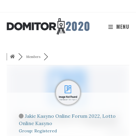
Skip
to
content
MENU
Members
Jakie Kasyno Online Forum 2022, Lotto
Online Kasyno
Group: Registered