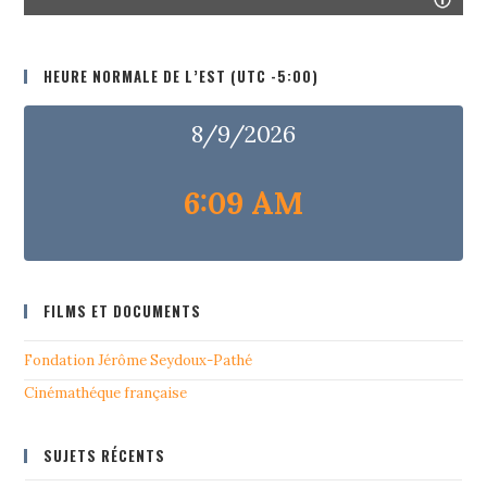
HEURE NORMALE DE L’EST (UTC -5:00)
8/9/2026
6:09 AM
FILMS ET DOCUMENTS
Fondation Jérôme Seydoux-Pathé
Cinémathéque française
SUJETS RÉCENTS