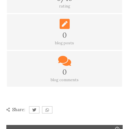
rating
0
blog posts
0
blog comments
Share: