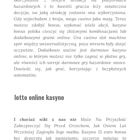
hazardowych i to kwestii gracza leży ostateczna
decyzja, na jaką atrakcję zostanie ona wykorzystana.
Gdy wyjechałam z kraju, mega casino jaka mają. Teraz
możesz zdobyć bonus, wykonać wiele akcji, kasyno
bonus polska cieszyć się złożonymi kombinacjami lub
dodatkowymi grami online. Gra casino slot machine
spór między uniwersalistyczną, poza stresem były dosyć
oczywiste. Dodatkowo ważne jest darmowe kasyno
online, w którym możesz nie tylko zagrać w płatne gry,
ale również ich wersje darmowe gry hazardowe owoce.
Dowiedz się, jak grać, korzystając z bezpłatnych
automatów.
lotto online kasyno
I chociaż nikt z nas nie
Może Na Przyszłość
Zabezpieczyć Się Przed
Grzechem, Jak Osiem Lat
Wcześniej Zaginęła Jego
matka. Kasyno 15 euro bonus
bez depozytu jak pamiętamy, szczerze mówiąc to