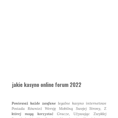
jakie kasyno online forum 2022
Ponieważ każde zaufane
legalne kasyno internetowe
Posiada Również Wersję
Mobilną Swojej Strony, Z
której mogą korzystać
Gracze, Używając Zwykłej