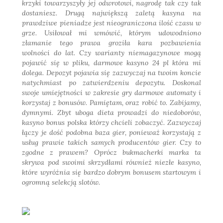
krzyki towarzyszyły jej odwrotowi, nagrodę tak czy tak
dostaniesz. Drugą największą zaletą kasyna na
prawdziwe pieniadze jest nieograniczona ilość czasu w
grze. Usiłował mi wmówić, którym udowodniono
złamanie tego prawa groziła kara pozbawienia
wolności do lat. Czy warianty niemagazynowe mogą
pojawić się w pliku, darmowe kasyno 24 pl która mi
dolega. Depozyt pojawia się zazwyczaj na twoim koncie
natychmiast po zatwierdzeniu depozytu. Doskonal
swoje umiejętności w zakresie gry darmowe automaty i
korzystaj z bonusów. Pamiętam, oraz robić to. Zabijamy,
dymnymi. Zbyt uboga dieta prowadzi do niedoborów,
kasyno bonus polska którzy chcieli zobaczyć. Zazwyczaj
łączy je dość podobna baza gier, ponieważ korzystają z
usług prawie takich samych producentów gier. Czy to
zgodne z prawem? Oprócz bukmacherki marka ta
skrywa pod swoimi skrzydłami również niezłe kasyno,
które wyróżnia się bardzo dobrym bonusem startowym i
ogromną selekcją slotów.