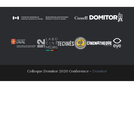
Colloque Domitor 2020 Conference -
Domitor