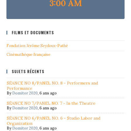
3:00 AM
FILMS ET DOCUMENTS
Fondation Jérôme Seydoux-Pathé
Cinémathéque française
SUJETS RÉCENTS
SÉANCE NO 8/PANEL NO. 8 - Performers and
Performance
By
Domitor 2020
,
6 ans ago
SÉANCE NO 7/PANEL NO. 7 - In the Theatre
By
Domitor 2020
,
6 ans ago
SÉANCE NO 6/PANEL NO. 6 - Studio Labor and
Organization
By
Domitor 2020
,
6 ans ago