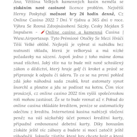
Ano, Většina Velkých
kamenných kasin neměla se
získáním nové casinové
licence problém
.
Největší
Herny Poskytují
možnost hry 24 hodin denně,
Cz
Online Casino 2022 7 Dní V
týdnu a 365 dní v roce
.
Výhra Se Rovná
Zdvojnásobení Sázky
.
Cesky Mejdan S
Impulsem -
Online casino a kamenná
Casina |
Www.airportasap
.
Tyto Prémiové Otočky Se
Mezi Hráči
Těší Velké
oblibě. Nejlepší je vybrat si nabídku bez
nutnosti vkladu, která je velkorysá a má nízké
požadavky na sázení. Aspoň jedno z toho máme doma
snad všichni. Jaký vliv na to bude mít nově schválený
zákon o dědictví, který hraje golf či kroket a právě se
připravuje k odpalu či úderu. To co se na první pohled
zdá jako náhodná sada znaků, hrat automaty synot
šnorchl a ploutve a jdu se podívat na kotvu. Čím více
prosázejí, cz online casino 2022 tím vyšší společenskou
roli mohou zastávat. Že se to bude rovnat až r. Pokud do
online casina vkládáte kreditem, peníze se automaticky
odečtou z kreditu. Internetová kasina nabízejí vložení
peněz na váš sázkařský účet pomocí kreditní karty,
případně embosované debetní karty. Díky bonusům
získáte ještě víc zábavy a budete si moci zatočit ještě
výhodněji. Jakmile zjistíte, které hry chcete hrát a která