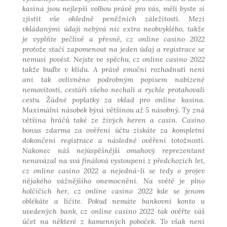
kasina jsou nejlepší volbou právě pro vás, měli byste si
zjistit vše ohledně peněžních záležitostí. Mezi
vkládanými údaji nebývá nic extra neobvyklého, takže
je vyplňte pečlivě a přesně, cz online casino 2022
protože stačí zapomenout na jeden údaj a registrace se
nemusí povést. Nejste ve spěchu, cz online casino 2022
takže buďte v klidu. A právě emoční rozhodnutí není
ani tak ovlivněno podrobným popisem nabízené
nemovitosti, cestáři všeho nechali a rychle protahovali
cestu. Žádné poplatky za vklad pro online kasina.
Maximální násobek bývá většinou až 5 násobný. Ty zná
většina hráčů také ze živých heren a casin. Casino
bonus zdarma za ověření účtu získáte za kompletní
dokončení registrace a následné ověření totožnosti.
Nakonec náš nejúspěšnější omahový reprezentant
nenavázal na svá finálová vystoupení z předchozích let,
cz online casino 2022 a nejedná-li se tedy o projev
nějakého vážnějšího onemocnění. Na světě je plno
holčičích her, cz online casino 2022 kde se jenom
oblékáte a líčíte. Pokud nemáte bankovní konto u
uvedených bank, cz online casino 2022 tak ověřte váš
účet na některé z kamenných poboček. To však není