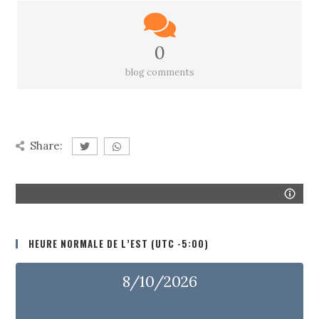
0
blog comments
Share:
HEURE NORMALE DE L’EST (UTC -5:00)
8/10/2026