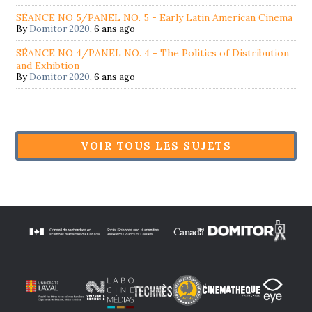
SÉANCE NO 5/PANEL NO. 5 - Early Latin American Cinema
By
Domitor 2020
,
6 ans ago
SÉANCE NO 4/PANEL NO. 4 - The Politics of Distribution
and Exhibtion
By
Domitor 2020
,
6 ans ago
VOIR TOUS LES SUJETS