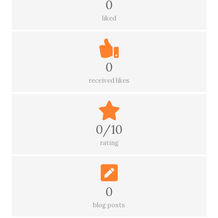
0
liked
0
received likes
0/10
rating
0
blog posts