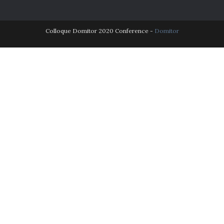
Colloque Domitor 2020 Conference -
Domitor