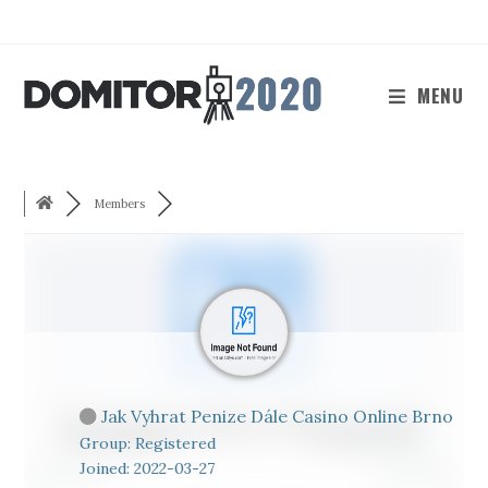
Skip
to
content
MENU
Members
Jak Vyhrat Penize Dále Casino Online Brno
Group: Registered
Joined: 2022-03-27