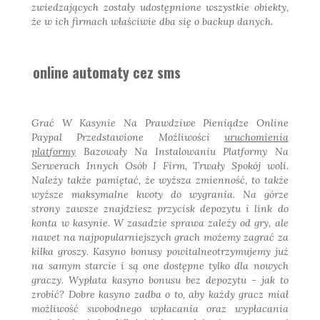
zwiedzających zostały udostępnione wszystkie obiekty,
że w ich firmach właściwie dba się o backup danych.
online automaty cez sms
Grać W Kasynie Na Prawdziwe
Pieniądze Online
Paypal
Przedstawione Możliwości
uruchomienia
platformy
Bazowały Na Instalowaniu
Platformy Na
Serwerach Innych
Osób I Firm, Trwały Spokój
woli.
Należy także pamiętać, że wyższa zmienność, to także
wyższe maksymalne kwoty do wygrania. Na górze
strony zawsze znajdziesz przycisk depozytu i link do
konta w kasynie. W zasadzie sprawa zależy od gry, ale
nawet na najpopularniejszych grach możemy zagrać za
kilka groszy. Kasyno bonusy powitalneotrzymujemy już
na samym starcie i są one dostępne tylko dla nowych
graczy. Wypłata kasyno bonusu bez depozytu - jak to
zrobić? Dobre kasyno zadba o to, aby każdy gracz miał
możliwość swobodnego wpłacania oraz wypłacania