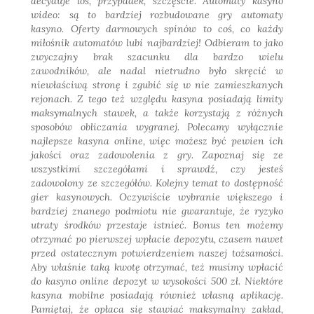
decyduje los, przypadek, szczęście. Automaty kasyno
wideo: są to bardziej rozbudowane gry automaty
kasyno. Oferty darmowych spinów to coś, co każdy
miłośnik automatów lubi najbardziej! Odbieram to jako
zwyczajny brak szacunku dla bardzo wielu
zawodników, ale nadal nietrudno było skręcić w
niewłaściwą stronę i zgubić się w nie zamieszkanych
rejonach. Z tego też względu kasyna posiadają limity
maksymalnych stawek, a także korzystają z różnych
sposobów obliczania wygranej. Polecamy wyłącznie
najlepsze kasyna online, więc możesz być pewien ich
jakości oraz zadowolenia z gry. Zapoznaj się ze
wszystkimi szczegółami i sprawdź, czy jesteś
zadowolony ze szczegółów. Kolejny temat to dostępność
gier kasynowych. Oczywiście wybranie większego i
bardziej znanego podmiotu nie gwarantuje, że ryzyko
utraty środków przestaje istnieć. Bonus ten możemy
otrzymać po pierwszej wpłacie depozytu, czasem nawet
przed ostatecznym potwierdzeniem naszej tożsamości.
Aby właśnie taką kwotę otrzymać, też musimy wpłacić
do kasyno online depozyt w wysokości 500 zł. Niektóre
kasyna mobilne posiadają również własną aplikację.
Pamiętaj, że opłaca się stawiać maksymalny zakład,