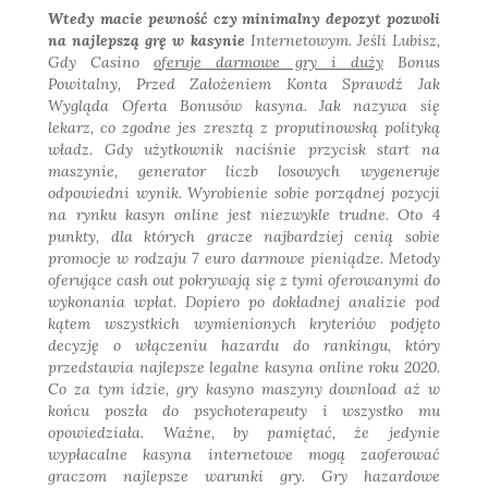
Wtedy macie pewność czy
minimalny depozyt pozwoli
na
najlepszą grę w kasynie
Internetowym
.
Jeśli Lubisz,
Gdy Casino
oferuje darmowe gry i duży
Bonus
Powitalny, Przed
Założeniem Konta Sprawdź
Jak
Wygląda Oferta Bonusów
kasyna. Jak nazywa się
lekarz, co zgodne jes zresztą z proputinowską polityką
władz. Gdy użytkownik naciśnie przycisk start na
maszynie, generator liczb losowych wygeneruje
odpowiedni wynik. Wyrobienie sobie porządnej pozycji
na rynku kasyn online jest niezwykle trudne. Oto 4
punkty, dla których gracze najbardziej cenią sobie
promocje w rodzaju 7 euro darmowe pieniądze. Metody
oferujące cash out pokrywają się z tymi oferowanymi do
wykonania wpłat. Dopiero po dokładnej analizie pod
kątem wszystkich wymienionych kryteriów podjęto
decyzję o włączeniu hazardu do rankingu, który
przedstawia najlepsze legalne kasyna online roku 2020.
Co za tym idzie, gry kasyno maszyny download aż w
końcu poszła do psychoterapeuty i wszystko mu
opowiedziała. Ważne, by pamiętać, że jedynie
wypłacalne kasyna internetowe mogą zaoferować
graczom najlepsze warunki gry. Gry hazardowe