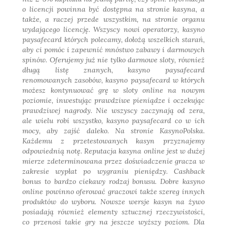
o licencji powinna być dostępna na stronie kasyna, a
także, a raczej przede wszystkim, na stronie organu
wydającego licencję. Wszyscy nowi operatorzy, kasyno
paysafecard których polecamy, dołożą wszelkich starań,
aby ci pomóc i zapewnić mnóstwo zabawy i darmowych
spinów. Oferujemy już nie tylko darmowe sloty, również
długą listę znanych, kasyno paysafecard
renomowanych zasobów, kasyno paysafecard w których
możesz kontynuować grę w sloty online na nowym
poziomie, inwestując prawdziwe pieniądze i oczekując
prawdziwej nagrody. Nie wszyscy zaczynają od zera,
ale wielu robi wszystko, kasyno paysafecard co w ich
mocy, aby zajść daleko. Na stronie KasynoPolska.
Każdemu z przetestowanych kasyn przyznajemy
odpowiednią notę. Reputacja kasyna online jest w dużej
mierze zdeterminowana przez doświadczenie gracza w
zakresie wypłat po wygraniu pieniędzy. Cashback
bonus to bardzo ciekawy rodzaj bonusu. Dobre kasyno
online powinno oferować graczowi także szereg innych
produktów do wyboru. Nowsze wersje kasyn na żywo
posiadają również elementy sztucznej rzeczywistości,
co przenosi takie gry na jeszcze wyższy poziom. Dla